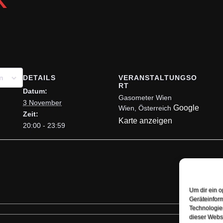
K
DETAILS
VERANSTALTUNGSO
n
RT
Datum:
Gasometer Wien
3 November
Google
Wien
,
Österreich
Zeit:
Karte anzeigen
20:00 - 23:59
Um dir ein o
Geräteinfor
Technologien
dieser Websi