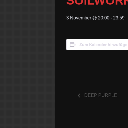
SOILWOR
3 November @ 20:00
-
23:59
Zum Kalender hinzufüge
DEEP PURPLE