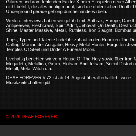
Gitarren und vom fehlenden Faktor X beim Einspielen neuer Alben. 
nicht betrifft, die alles richtig macht, sind die chilenischen De
Underground gerade gehörig durcheinanderwirbeln.
Weitere Interviews haben wir geführt mit: Anthrax, Europe, Darkt
Antipeewee, Fleshcrawl, Spirit Adrift, Jehovah On Death, Destruc
Shine, Master Massive, Metall, Ruthless, Iron Slaught, Bombus 
Tipps, Typen und Talente findet ihr zuhauf in den Rubriken The D
Calling, Maniac der Ausgabe, Heavy Metal Hunter, Forgotten Jewe
Temples Of Steel und Under A Funeral Moon.
Livehaftig berichten wir vom House Of The Holy sowie über Iron 
Megadeth, Metallica, Gojira, Flotsam And Jetsam, Social Distortio
Metall, Metal Witch u.a.
DEAF FOREVER # 72 ist ab 14. August überall erhältlich, wo es
Musikzeitschriften gibt!
© 2026
DEAF FOREVER