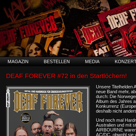
MAGAZIN
BESTELLEN
MEDIA
KONZER
DEAF FOREVER #72 in den Startlöchern!
Unsere Titelhelden
neue Band mehr, aber 
durch: Die Norweger
Album des Jahres abg
Konkurrenz (Europe,
deshalb nicht anders:
Und noch mal Hardro
Australien und mit 
AIRBOURNE waren i
AC/DC, obwohl sie v