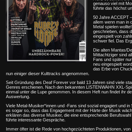
genauso viel mit M
führte das höchst un
50 Jahre ACCEPT – d
allem wenn man in 
Metal spielen wollte
geschrieben, dass d
eingespielt von zah
schwer fiel. Das Erg
Die alten Mantas/D
Mittachtziger sind a
Fans und später nur 
neu eingespielt wor
das Erbe von Chuck 
nun einiger dieser Kulttracks angenommen.
Seit Gründung des Deaf Forever vor bald 13 Jahren sind viele star
Genres erschienen. Nach den bekannten LISTENWAHN XXL-Spielr
einmal unter die Lupe genommen. In diesem Heft nun findet ihr de
Auswertung.
Viele Metal-Musiker*innen und -Fans sind sozial engagiert und 
es sogar so, dass das Engagement mit der Härte der Musik wächs
erklären das diverse Musiker, die eine entsprechende Berufswahl
führte interessante Gespräche.
Immer öfter ist die Rede von hochgezüchteten Produktionen, von