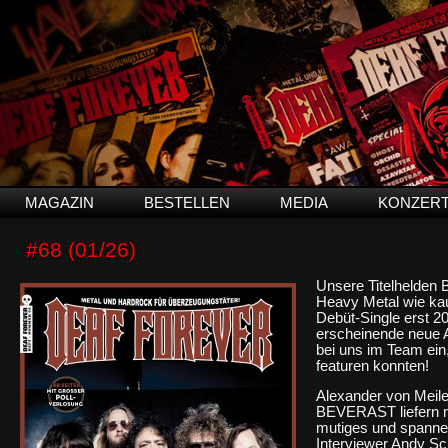
MAGAZIN
BESTELLEN
MEDIA
KONZER
#68 (01/26)
Unsere Titelhelden
Heavy Metal wie kau
Debüt-Single erst 2
erscheinende neue 
bei uns im Team ein
featuren konnten!
Alexander von Mei
BEVERAST liefern mi
mutiges und spanne
Interviewer Andy Sch