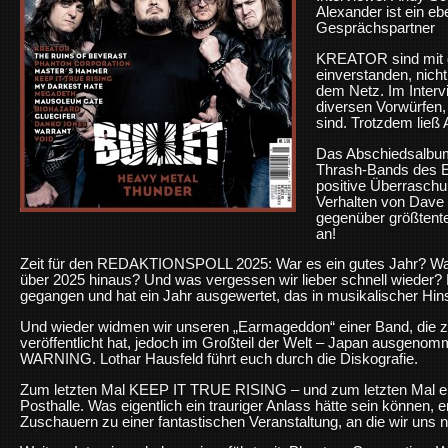
Alexander ist ein eb
Gesprächspartner
KREATOR sind mit d
einverstanden, nich
dem Netz. Im Interv
diversen Vorwürfen,
sind. Trotzdem ließ
Das Abschiedsalbum
Thrash-Bands des E
positive Überraschu
Verhalten von Dave 
gegenüber größtentei
an!
Zeit für den REDAKTIONSPOLL 2025: War es ein gutes Jahr? War 
über 2025 hinaus? Und was vergessen wir lieber schnell wieder?
gegangen und hat ein Jahr ausgewertet, das in musikalischer Hin
Und wieder widmen wir unseren „Earmageddon“ einer Band, die zw
veröffentlicht hat, jedoch im Großteil der Welt – Japan ausgenomm
WARNING. Lothar Hausfeld führt euch durch die Diskografie.
Zum letzten Mal KEEP IT TRUE RISING – und zum letzten Mal ei
Posthalle. Was eigentlich ein trauriger Anlass hätte sein können, 
Zuschauern zu einer fantastischen Veranstaltung, an die wir uns 