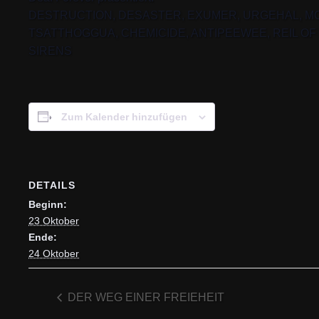
DESTRUCTION, DESASTER, EXUMER, URGEHAL, M
TSATTHOGGUA, CHEMICIDE, ANTIPEEWEE, REIL OF
SIRENS
Zum Kalender hinzufügen
DETAILS
Beginn:
23 Oktober
Ende:
24 Oktober
DER WEG EINER FREIEHEIT