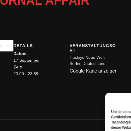
URNAL AFFAIR
9
DETAILS
VERANSTALTUNGSO
n
RT
Datum:
Huxleys Neue Welt
17 September
Berlin
,
Deutschland
Zeit:
Google Karte anzeigen
20:00 - 23:59
Um dir ein o
Geräteinfor
Technologien
dieser Websi