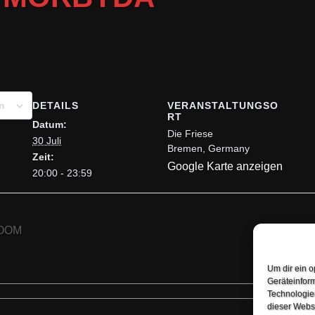
DETAILS
VERANSTALTUNGSO
n
RT
Datum:
Die Friese
30 Juli
Bremen
,
Germany
Zeit:
Google Karte anzeigen
20:00 - 23:59
OOM
Um dir ein o
Geräteinfor
Technologien
dieser Websi