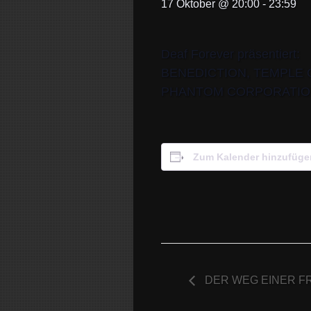
17 Oktober @ 20:00
-
23:59
Deaf Forever präsentiert:
BENEDICTION, TEMPLE 
PHANTOM CORPORATION
Zum Kalender hinzufüge
DER WEG EINER FR