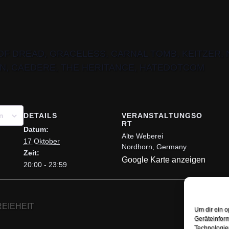
OF DREAD, GRACELESS, CARNAL TOMB, KEITZER,
, CAEDERE, THE HERITANCE, HATEDOTCOM
DETAILS
VERANSTALTUNGSO
n
RT
Datum:
Alte Weberei
17 Oktober
Nordhorn
,
Germany
Zeit:
Google Karte anzeigen
20:00 - 23:59
EIEHEIT
Um dir ein o
Geräteinfor
Technologien