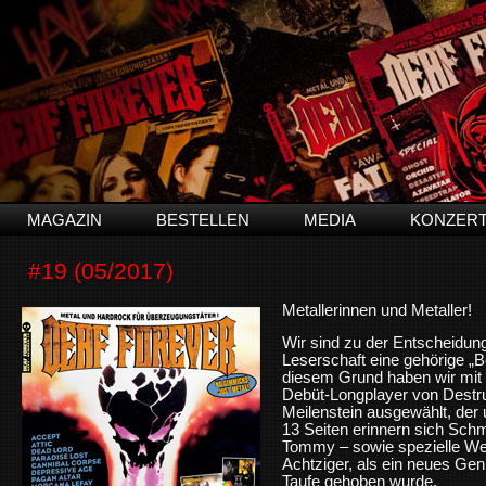
MAGAZIN
BESTELLEN
MEDIA
KONZER
#19 (05/2017)
Metallerinnen und Metaller!
Wir sind zu der Entscheidu
Leserschaft eine gehörige „B
diesem Grund haben wir mit “
Debüt-Longplayer von Destru
Meilenstein ausgewählt, der u
13 Seiten erinnern sich Schm
Tommy – sowie spezielle Weg
Achtziger, als ein neues Ge
Taufe gehoben wurde.