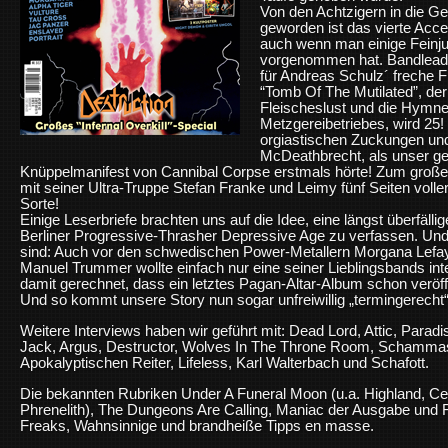
Von den Achtzigern in die Geg
geworden ist das vierte Acce
auch wenn man einige Feinj
vorgenommen hat. Bandleade
für Andreas Schulz´ freche F
“Tomb Of The Mutilated”, der
Fleischeslust und die Hymne 
Metzgereibetriebes, wird 25!
orgiastischen Zuckungen und
McDeathbrecht, als unser gef
Knüppelmanifest von Cannibal Corpse erstmals hörte! Zum große
mit seiner Ultra-Truppe Stefan Franke und Leimy fünf Seiten voll
Sorte!
Einige Leserbriefe brachten uns auf die Idee, eine längst überfäll
Berliner Progressive-Thrasher Depressive Age zu verfassen. Und
sind: Auch vor den schwedischen Power-Metallern Morgana Lefay
Manuel Trummer wollte einfach nur eine seiner Lieblingsbands inte
damit gerechnet, dass ein letztes Pagan-Altar-Album schon veröffen
Und so kommt unsere Story nun sogar unfreiwillig „termingerecht“
Weitere Interviews haben wir geführt mit: Dead Lord, Attic, Paradis
Jack, Argus, Destructor, Wolves In The Throne Room, Schammasch
Apokalyptischen Reiter, Lifeless, Karl Walterbach und Schafott.
Die bekannten Rubriken Under A Funeral Moon (u.a. Highland, C
Phrenelith), The Dungeons Are Calling, Maniac der Ausgabe und F
Freaks, Wahnsinnige und brandheiße Tipps en masse.