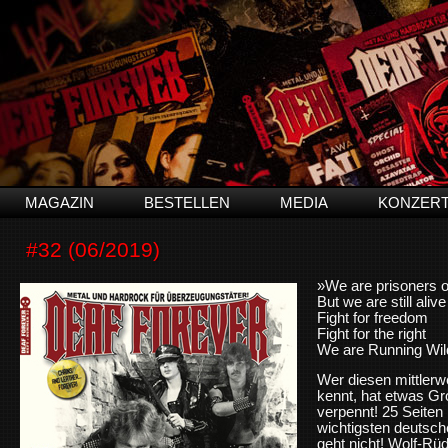
MAGAZIN
BESTELLEN
MEDIA
KONZER
#32 (06/2019)
»We are prisoners o
But we are still alive
Fight for freedom
Fight for the right
We are Running Wil
Wer diesen mittlerwe
kennt, hat etwas Gr
verpennt! 25 Seiten
wichtigsten deutsch
geht nicht! Wolf-Rü