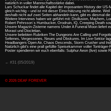
natürlich in voller Mannschaftsstärke dabei.
Lars Schuckar findet alle Kapitel der imposanten History der US-Me
gleich wichtig – und ist mit dieser Einschätzung nicht alleine. 
deshalb nicht auf zwei Seiten abhandeln kann, gibt es diesmal die
Weitere Interviews haben wir geführt mit: Disillusion, Mayhem,
Robert Pehrsson´s Humbucker, Orodruin, IQ, Creeping Death so
Unsere Magazin-Zisterne namens Under A Funeral Moon liefert eu
Morast und Diocletian.
Unsere beliebten Rubriken The Dungeons Are Calling und Forgot
Seltenes, Vergessenes, Neues und Obskures. Im Live-Sektor la
Headbangers Open Air, Chaos Descends, Storm Crusher und In
Natürlich gibt’s eine prall gefüllte Speisekammer voller Tonträger
Poster spendieren wir euch ebenfalls: Sulphur Aeon (live) sowie 
← #31 (05/2019)
© 2026
DEAF FOREVER