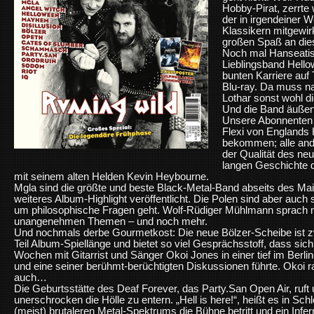
Hobby-Pirat, zerrte
der in irgendeiner W
Klassikern mitgewir
großen Spaß an dies
Noch mal Hanseatis
Lieblingsband Hellow
bunten Karriere auf
Blu-ray. Da muss nat
Lothar sonst wohl d
Und die Band äußert 
Unsere Abonnenten h
Flexi von Englands
bekommen; alle and
der Qualität des neu
langen Geschichte 
mit seinem alten Helden Kevin Heybourne.
Mgla sind die größte und beste Black-Metal-Band abseits des M
weiteres Album-Highlight veröffentlicht. Die Polen sind aber auc
um philosophische Fragen geht. Wolf-Rüdiger Mühlmann sprach mi
unangenehmen Themen – und noch mehr.
Und nochmals derbe Gourmetkost: Die neue Bölzer-Scheibe ist zwa
Teil Album-Spiellänge und bietet so viel Gesprächsstoff, dass sic
Wochen mit Gitarrist und Sänger Okoi Jones in einer tief im Berl
und eine seiner berühmt-berüchtigten Diskussionen führte. Okoi 
auch…
Die Geburtsstätte des Deaf Forever, das Party.San Open Air, ruft 
unerschrocken die Hölle zu entern. „Hell is here!“, heißt es in Sch
(meist) brutaleren Metal-Spektrums die Bühne betritt und ein Infe