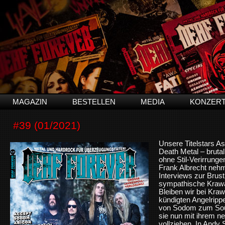
MAGAZIN
BESTELLEN
MEDIA
KONZER
#39 (01/2021)
Unsere Titelstars A
Death Metal – bruta
ohne Stil-Verirrunge
Frank Albrecht nehme
Interviews zur Brust
sympathische Krawa
Bleiben wir bei Kraw
kündigten Angelripp
von Sodom zum Soun
sie nun mit ihrem n
vollziehen. In Andy