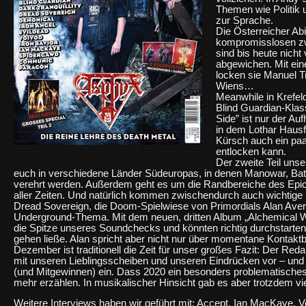
Themen wie Politik 
zur Sprache.
Die Österreicher Ab
kompromisslosen zw
sind bis heute nicht 
abgewichen. Mit ei
locken sie Manuel 
Wiens…
Meanwhile in Krefe
Blind Guardian-Klas
Side” ist nur der Au
in dem Lothar Hausf
Kürsch auch ein paa
entlocken kann.
Der zweite Teil uns
euch in verschiedene Länder Südeuropas, in denen Manowar, Ba
verehrt werden. Außerdem geht es um die Randbereiche des Epic
aller Zeiten. Und natürlich kommen zwischendurch auch wichtige
Dread Sovereign, die Doom-Spielwiese von Primordials Alan Averil
Underground-Thema. Mit dem neuen, dritten Album „Alchemical War
die Spitze unseres Soundchecks und könnten richtig durchstarten
gehen ließe. Alan spricht aber nicht nur über momentane Konta
Dezember ist traditionell die Zeit für unser großes Fazit: Der Reda
mit unseren Lieblingsscheiben und unseren Eindrücken vor – und
(und Mitgewinnen) ein. Dass 2020 ein besonders problematisch
mehr erzählen. In musikalischer Hinsicht gab es aber trotzdem v
Weitere Interviews haben wir geführt mit: Accept, Ian MacKaye,