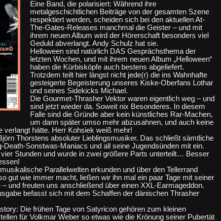
Eine Band, die polarisiert: Während ihre
metalgeschichtlichen Beiträge von der gesamten Szene
respektiert werden, scheiden sich bei den aktuellen At-
The-Gates-Releases manchmal die Geister – und mit
ihrem neuen Album wird der Hörerschaft besonders viel
Geduld abverlangt. Andy Schulz hat sie.
Helloween sind natürlich DAS Gesprächsthema der
letzten Wochen, und mit ihrem neuen Album „Helloween“
haben die Kürbisköpfe auch bestens abgeliefert.
Trotzdem teilt hier längst nicht jede(r) die ins Wahnhafte
gesteigerte Begeisterung unseres Kiske-Oberfans Lothar
und seines Sidekicks Michael.
Die Gourmet-Thrasher Vektor waren eigentlich weg – und
sind jetzt wieder da. Soweit nix Besonderes. In diesem
Falle sind die Gründe aber kein künstliches Rar-Machen,
um dann später umso mehr abzusahnen, und auch keine
e verlangt hätte. Herr Kohsiek weiß mehr!
jörn Thorstens absoluter Lieblingsmusiker. Das schließt sämtliche
g-Death-Sonstwas-Maniacs und all seine Jugendsünden mit ein.
vier Stunden und wurde in zwei größere Parts unterteilt… Besser
 essen!
 musikalische Parallelwelten erkunden und über den Tellerrand
o gut wie immer macht, ließen wir ihn mal ein paar Tage mit seiner
– und freuten uns anschließend über einen XXL-Earmageddon.
usgabe befasst sich mit dem Schaffen der dänischen Thrasher
story: Die frühen Tage von Satyricon gehören zum kleinen
stellen für Volkmar Weber so etwas wie die Krönung seiner Pubertät