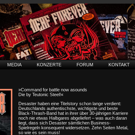
MEDIA
KONZERTE
FORUM
KONTAKT
»Command for battle now asounds
Die by Teutonic Steel!«
Desaster haben eine Titelstory schon lange verdient:
Deutschlands authentischste, wichtigste und beste
Black-Thrash-Band hat in ihrer über 30-jährigen Karriere
noch nie etwas Halbgares abgeliefert – was auch daran
liegt, dass sich Desaster sämtlichen Business-
Spielregeln konsequent widersetzen. Zehn Seiten Metal,
so wie es sein muss!