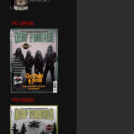
ARMORY
#71 (04/26)
#70 (03/26)