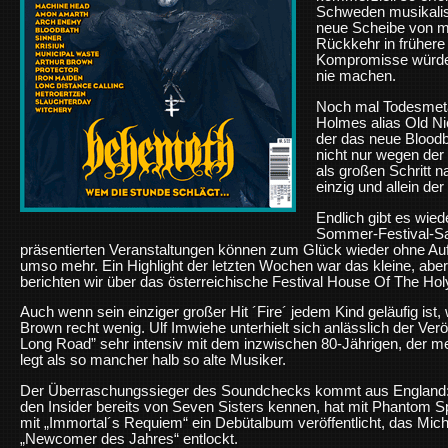
Schweden musikalis
neue Scheibe von m
Rückkehr in frühere
Kompromisse würde
nie machen.
Noch mal Todesmetal
Holmes alias Old Ni
der das neue Bloodb
nicht nur wegen der
als großen Schritt n
einzig und allein de
Endlich gibt es wiede
Sommer-Festival-Sa
präsentierten Veranstaltungen können zum Glück wieder ohne Aufl
umso mehr. Ein Highlight der letzten Wochen war das kleine, a
berichten wir über das österreichische Festival House Of The Hol
Auch wenn sein einziger großer Hit ´Fire´ jedem Kind geläufig ist
Brown recht wenig. Ulf Imwiehe unterhielt sich anlässlich der Ve
Long Road” sehr intensiv mit dem inzwischen 80-Jährigen, der me
legt als so mancher halb so alte Musiker.
Der Überraschungssieger des Soundchecks kommt aus England: G
den Insider bereits von Seven Sisters kennen, hat mit Phantom Sp
mit „Immortal´s Requiem“ ein Debütalbum veröffentlicht, das Mich
„Newcomer des Jahres“ entlockt.