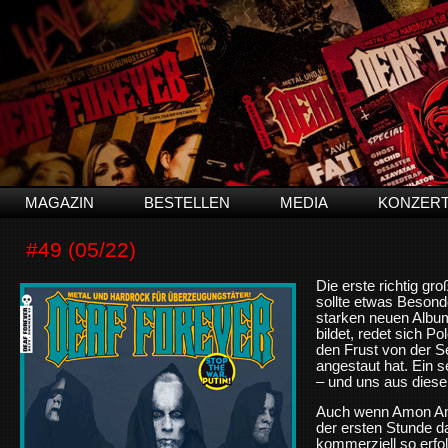
MAGAZIN
BESTELLEN
MEDIA
KONZER
#49 (05/22)
Die erste richtig g
sollte etwas Beson
starken neuen Albu
bildet, redet sich Po
den Frust von der Se
angestaut hat. Ein 
– und uns aus diese
Auch wenn Amon Ama
der ersten Stunde d
kommerziell so erfol