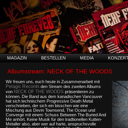
MAGAZIN
BESTELLEN
MEDIA
KONZER
Albumstream: NECK OF THE WOODS
Wir freuen uns, euch heute in Zusammenarbeit mit
Pelagic Records
den Stream des zweiten Albums
NECK OF THE WOODS
von
präsentieren zu
können. Die Band aus dem kanadischen Vancouver
hat sich technischem Progressive Death Metal
verschrieben, der sich ein bisschen wie eine
Mischung aus Devin Townsend, The Ocean und
Converge mit einem Schuss Between The Buried And
Me anhört. Keine Musik für den tradtionellen Kutten-
Metaller also, aber wer auf harte, anspruchsvolle