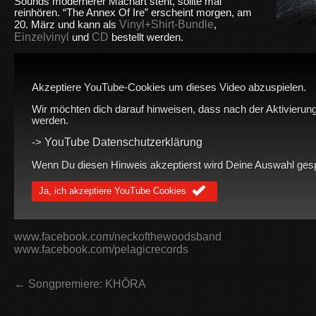
Sounds modernerer Machart steht, sollte mal
reinhören. “The Annex Of Ire” erscheint morgen, am
Vinyl+Shirt-Bundle
20. März und kann als
,
Einzelvinyl
CD
und
bestellt werden.
Akzeptiere YouTube-Cookies um dieses Video abzuspielen.
Wir möchten dich darauf hinweisen, dass nach der Aktivierung
werden.
YouTube Datenschutzerklärung
->
Wenn Du diesen Hinweis akzeptierst wird Deine Auswahl gespei
Ja, ich akzeptiere YouTube Cookies
www.facebook.com/neckofthewoodsband
www.facebook.com/pelagicrecords
← Songpremiere: KHÔRA