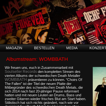
MAGAZIN
BESTELLEN
MEDIA
KONZER
Albumstream: WOMBBATH
Wir freuen uns, euch in Zusammenarbeit mit
Soulseller Records
den kompletten Stream des
vierten Albums der schwedischen Death Metaller
WOMBBATH
präsentieren zu können. “Choirs Of
The Fallen” ist der Titel der neuen Platte der
Mitbegründer des schwedischen Death Metals, die
sich 2014 nach fast 20-jähriger Pause reformiert
hatten und mit neuen Leuten an Drums, Bass und
zweiter Gitarren wieder frisches Blut am Start haben.
Stilistisch hat sich nichts geändert, nach wie vor