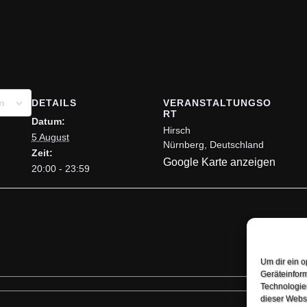
DETAILS
VERANSTALTUNGSO
n
RT
Datum:
Hirsch
5 August
Nürnberg
,
Deutschland
Zeit:
Google Karte anzeigen
20:00 - 23:59
TES
Um dir ein o
Geräteinfor
Technologien
dieser Websi