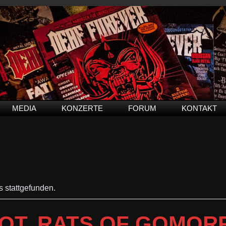
MEDIA
KONZERTE
FORUM
KONTAKT
s stattgefunden.
OT, RATS OF GOMOR