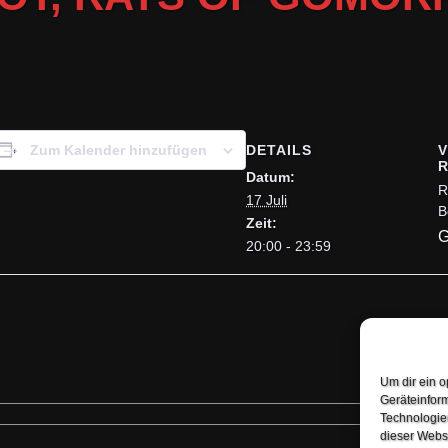
DETAILS
Zum Kalender hinzufügen
Datum:
R
17 Juli
B
Zeit:
G
20:00 - 23:59
Um dir ein o
Geräteinfor
Technologien
dieser Websi