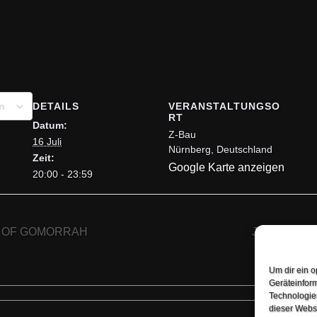
DETAILS
VERANSTALTUNGSO
n
RT
Datum:
Z-Bau
16 Juli
Nürnberg
,
Deutschland
Zeit:
Google Karte anzeigen
20:00 - 23:59
S OF GOMORRAH
JUNGLE RO
Um dir ein o
Geräteinfor
Technologien
dieser Websi