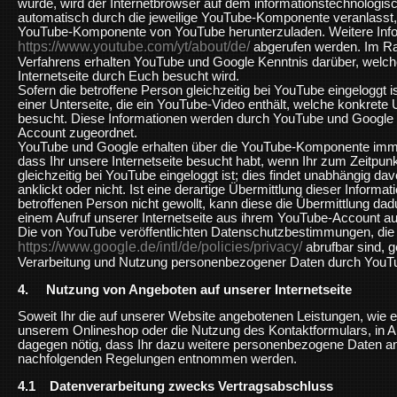
wurde, wird der Internetbrowser auf dem informationstechnologi
automatisch durch die jeweilige YouTube-Komponente veranlasst,
YouTube-Komponente von YouTube herunterzuladen. Weitere Inf
https://www.youtube.com/yt/about/de/
abgerufen werden. Im R
Verfahrens erhalten YouTube und Google Kenntnis darüber, welch
Internetseite durch Euch besucht wird.
Sofern die betroffene Person gleichzeitig bei YouTube eingeloggt 
einer Unterseite, die ein YouTube-Video enthält, welche konkrete U
besucht. Diese Informationen werden durch YouTube und Googl
Account zugeordnet.
YouTube und Google erhalten über die YouTube-Komponente immer
dass Ihr unsere Internetseite besucht habt, wenn Ihr zum Zeitpunk
gleichzeitig bei YouTube eingeloggt ist; dies findet unabhängig dav
anklickt oder nicht. Ist eine derartige Übermittlung dieser Infor
betroffenen Person nicht gewollt, kann diese die Übermittlung dad
einem Aufruf unserer Internetseite aus ihrem YouTube-Account au
Die von YouTube veröffentlichten Datenschutzbestimmungen, die 
https://www.google.de/intl/de/policies/privacy/
abrufbar sind, 
Verarbeitung und Nutzung personenbezogener Daten durch YouT
4. Nutzung von Angeboten auf unserer Internetseite
Soweit Ihr die auf unserer Website angebotenen Leistungen, wie et
unserem Onlineshop oder die Nutzung des Kontaktformulars, in A
dagegen nötig, dass Ihr dazu weitere personenbezogene Daten an
nachfolgenden Regelungen entnommen werden.
4.1 Datenverarbeitung zwecks Vertragsabschluss