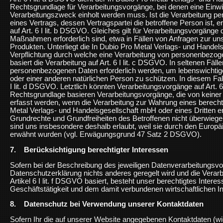
Rechtsgrundlage für Verarbeitungsvorgänge, bei denen eine Einwi
Verarbeitungszweck einholt werden muss. Ist die Verarbeitung p
eines Vertrags, dessen Vertragspartei die betroffene Person ist, er
auf Art. 6 I lit. b DSGVO. Gleiches gilt für Verarbeitungsvorgänge
Maßnahmen erforderlich sind, etwa in Fällen von Anfragen zur un
Produkten. Unterliegt die In Dubio Pro Metal Verlags- und Handel
Verpflichtung durch welche eine Verarbeitung von personenbezoge
basiert die Verarbeitung auf Art. 6 I lit. c DSGVO. In seltenen Fäl
personenbezogenen Daten erforderlich werden, um lebenswichtige
oder einer anderen natürlichen Person zu schützen. In diesem Fall 
I lit. d DSGVO. Letztlich könnten Verarbeitungsvorgänge auf Art. 6
Rechtsgrundlage basieren Verarbeitungsvorgänge, die von keine
erfasst werden, wenn die Verarbeitung zur Wahrung eines berechti
Metal Verlags- und Handelsgesellschaft mbH oder eines Dritten erfo
Grundrechte und Grundfreiheiten des Betroffenen nicht überwieg
sind uns insbesondere deshalb erlaubt, weil sie durch den Euro
erwähnt wurden (vgl. Erwägungsgrund 47 Satz 2 DSGVO).
7. Berücksichtigung berechtigter Interessen
Sofern bei der Beschreibung des jeweiligen Datenverarbeitungsvor
Datenschutzerklärung nichts anderes geregelt wird und die Vera
Artikel 6 I lit. f DSGVO basiert, besteht unser berechtigtes Inter
Geschäftstätigkeit und dem damit verbundenen wirtschaftlichen I
8. Datenschutz bei Verwendung unserer Kontaktdaten
Sofern Ihr die auf unserer Website angegebenen Kontaktdaten (w