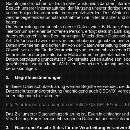
Nachfolgend möchten wir Euch daher ausführlich darüber informi
Besuch unserer Internetauftritte, der Nutzung unserer dortigen A
uns im Folgenden verarbeitet oder genutzt werden. Des Weiteren 
welche begleitenden Schutzmaßnahmen wir in technischer und org
haben.
Die Verarbeitung personenbezogener Daten, wie z.B. Name, Ansch
Telefonnummer einer betroffenen Person, erfolgt stets im Einklan
datenschutzrechtlichen Bestimmungen. Mittels dieser Datenschu
Art, Umfang und Zweck der von uns erhobenen, genutzten und v
Daten informieren und sofern Ihr von der Datenverarbeitung betroff
Obwohl wir als die für die Verarbeitung von personenbezogenen D
technische und organisatorische Maßnahmen umgesetzt haben, ka
Datenübertragung grundsätzlich Sicherheitslücken aufweisen, sod
gewährleistet werden kann. Wir bitten dies bei der Nutzung unser
berücksichtigen.
2. Begriffsbestimmungen
In dieser Datenschutzerklärung werden Begriffe verwendet, die d
Datenschutzgrundverordnung (nachfolgend auch DSGVO) vorge
unter folgenden Link abrufen:
http://eur-lex.europa.eu/legal-content/DE/TXT/PDF/?uri
Das Ziel unserer Datenschutzerklärung ist, Euch in einfacher und
Verarbeitung Eurer personenbezogenen Daten auf unserer Internet
3. Name und Anschrift des für die Verarbeitung Verantwort