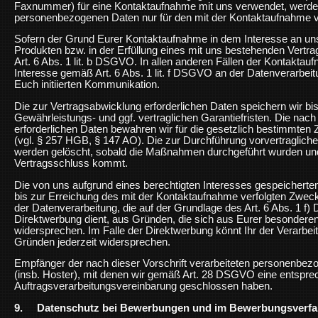
Faxnummer) für eine Kontaktaufnahme mit uns verwendet, werden
personenbezogenen Daten nur für den mit der Kontaktaufnahme ve
Sofern der Grund Eurer Kontaktaufnahme in dem Interesse an un
Produkten bzw. in der Erfüllung eines mit uns bestehenden Vertra
Art. 6 Abs. 1 lit. b DSGVO. In allen anderen Fällen der Kontaktau
Interesse gemäß Art. 6 Abs. 1 lit. f DSGVO an der Datenverarbeit
Euch initiierten Kommunikation.
Die zur Vertragsabwicklung erforderlichen Daten speichern wir bi
Gewährleistungs- und ggf. vertraglichen Garantiefristen. Die nac
erforderlichen Daten bewahren wir für die gesetzlich bestimmten
(vgl. § 257 HGB, § 147 AO). Die zur Durchführung vorvertraglic
werden gelöscht, sobald die Maßnahmen durchgeführt wurden und
Vertragsschluss kommt.
Die von uns aufgrund eines berechtigten Interesses gespeicher
bis zur Erreichung des mit der Kontaktaufnahme verfolgten Zweck
der Datenverarbeitung, die auf der Grundlage des Art. 6 Abs. 1 f)
Direktwerbung dient, aus Gründen, die sich aus Eurer besonderen 
widersprechen. Im Falle der Direktwerbung könnt Ihr der Verarb
Gründen jederzeit widersprechen.
Empfänger der nach dieser Vorschrift verarbeiteten personenbezo
(insb. Hoster), mit denen wir gemäß Art. 28 DSGVO eine entspr
Auftragsverarbeitungsvereinbarung geschlossen haben.
9. Datenschutz bei Bewerbungen und im Bewerbungsverfa