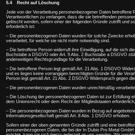
5.4 Recht auf Löschung
Jede von der Verarbeitung personenbezogener Daten betroffene 
Verantwortlichen zu verlangen, dass die sie betreffenden perso
gelöscht werden, sofern einer der folgenden Gründe zutrifft und so
erforderlich ist:
– Die personenbezogenen Daten wurden für solche Zwecke erhob
verarbeitet, für welche sie nicht mehr notwendig sind.
– Die betroffene Person widerruft ihre Einwilligung, auf die sich d
Buchstabe a DSGVO oder Art. 9 Abs. 2 Buchstabe a DSGVO stützt
anderweitigen Rechtsgrundlage für die Verarbeitung.
– Die betroffene Person legt gemäß Art. 21 Abs. 1 DSGVO Widers
und es liegen keine vorrangigen berechtigten Gründe für die Verarb
Person legt gemäß Art. 21 Abs. 2 DSGVO Widerspruch gegen die 
– Die personenbezogenen Daten wurden unrechtmäßig verarbeite
– Die Löschung der personenbezogenen Daten ist zur Erfüllung ein
dem Unionsrecht oder dem Recht der Mitgliedstaaten erforderlich, 
– Die personenbezogenen Daten wurden in Bezug auf angebotene
Informationsgesellschaft gemäß Art. 8 Abs. 1 DSGVO erhoben.
Sofern einer der oben genannten Gründe zutrifft und eine betroff
personenbezogenen Daten, die bei der In Dubio Pro Metal GmbH 
möchte, kann sie sich hierzu jederzeit an uns wenden. Wir werd