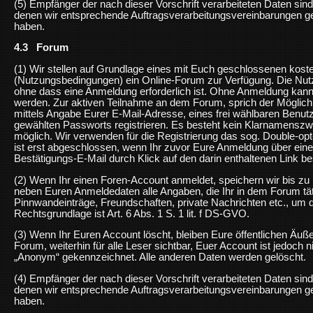
(5) Empfänger der nach dieser Vorschrift verarbeiteten Daten sind 
denen wir entsprechende Auftragsverarbeitungsvereinbarungen
haben.
4.3 Forum
(1) Wir stellen auf Grundlage eines mit Euch geschlossenen kos
(Nutzungsbedingungen) ein Online-Forum zur Verfügung. Die Nut
ohne dass eine Anmeldung erforderlich ist. Ohne Anmeldung kan
werden. Zur aktiven Teilnahme an dem Forum, sprich der Möglichk
mittels Angabe Eurer E-Mail-Adresse, eines frei wählbaren Benu
gewählten Passworts registrieren. Es besteht kein Klarnamensz
möglich. Wir verwenden für die Registrierung das sog. Double-opt-
ist erst abgeschlossen, wenn Ihr zuvor Eure Anmeldung über ei
Bestätigungs-E-Mail durch Klick auf den darin enthaltenen Link bes
(2) Wenn Ihr einen Foren-Account anmeldet, speichern wir bis 
neben Euren Anmeldedaten alle Angaben, die Ihr in dem Forum tätig
Pinnwandeinträge, Freundschaften, private Nachrichten etc., um 
Rechtsgrundlage ist Art. 6 Abs. 1 S. 1 lit. f DS-GVO.
(3) Wenn Ihr Euren Account löscht, bleiben Eure öffentlichen Äu
Forum, weiterhin für alle Leser sichtbar, Euer Account ist jedoch
„Anonym“ gekennzeichnet. Alle anderen Daten werden gelöscht.
(4) Empfänger der nach dieser Vorschrift verarbeiteten Daten sind 
denen wir entsprechende Auftragsverarbeitungsvereinbarungen
haben.