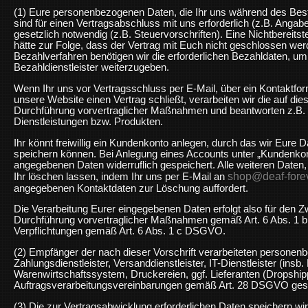
(1) Eure personenbezogenen Daten, die Ihr uns während des Beste
sind für einen Vertragsabschluss mit uns erforderlich (z.B. Anga
gesetzlich notwendig (z.B. Steuervorschriften). Eine Nichtbereit
hätte zur Folge, dass der Vertrag mit Euch nicht geschlossen wer
Bezahlverfahren benötigen wir die erforderlichen Bezahldaten, um
Bezahldienstleister weiterzugeben.
Wenn Ihr uns vor Vertragsschluss per E-Mail, über ein Kontaktform
unsere Website einen Vertrag schließt, verarbeiten wir die auf d
Durchführung vorvertraglicher Maßnahmen und beantworten z.B.
Dienstleistungen bzw. Produkten.
Ihr könnt freiwillig ein Kundenkonto anlegen, durch das wir Eure D
speichern können. Bei Anlegung eines Accounts unter „Kundenko
angegebenen Daten widerruflich gespeichert. Alle weiteren Daten,
shop@deaf-fore
Ihr löschen lassen, indem Ihr uns per E-Mail an
angegebenen Kontaktdaten zur Löschung auffordert.
Die Verarbeitung Eurer eingegebenen Daten erfolgt also für den Z
Durchführung vorvertraglicher Maßnahmen gemäß Art. 6 Abs. 1 b
Verpflichtungen gemäß Art. 6 Abs. 1 c DSGVO.
(2) Empfänger der nach dieser Vorschrift verarbeiteten persone
Zahlungsdienstleister, Versanddienstleister, IT-Dienstleister (insb. 
Warenwirtschaftssystem, Druckereien, ggf. Lieferanten (Dropship
Auftragsverarbeitungsvereinbarungen gemäß Art. 28 DSGVO ges
(3) Die zur Vertragsabwicklung erforderlichen Daten speichern wi