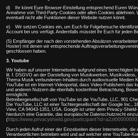
d) Ihr könnt Eure Browser-Einstellung entsprechend Euren Wünsc
Annahme von Third-Party-Cookies oder allen Cookies ablehnen. W
eventuell nicht alle Funktionen dieser Website nutzen könnt.
e) Wir setzen Cookies ein, um Euch für Folgebesuche identifizier
Account bei uns verfügt. Andernfalls müsstet Ihr Euch für jeden B
(5) Empfänger der nach den vorstehenden Absätzen verarbeiteten D
Hoster) mit denen wir entsprechende Auftragsverarbeitungsver
geschlossen haben.
3. Youtube
Wir haben auf unserer Internetseite aufgrund eines berechtigten I
lit. f. DSGVO an der Darstellung von Musikwerken, Musikvideos,
Thema Musik verbundenen Inhalten durch audiovisuelle Medien K
YouTube ist ein Internet-Videoportal, dass Video-Publishern das k
und anderen Nutzern die ebenfalls kostenfreie Betrachtung, Bew
ermöglicht.
Betreibergesellschaft von YouTube ist die YouTube, LLC, 901 Ch
Die YouTube, LLC ist einer Tochtergesellschaft der Google Inc.,
View, CA 94043-1351, USA. Google ist unter dem Privacy-Shield-A
hierdurch eine Garantie, das europäische Datenschutzrecht einzu
https://www.privacyshield.gov/participant?id=a2zt0000000
(
Durch jeden Aufruf einer der Einzelseiten dieser Internetseite, die
Verantwortlichen betrieben wird und auf welcher eine YouTube-Ko