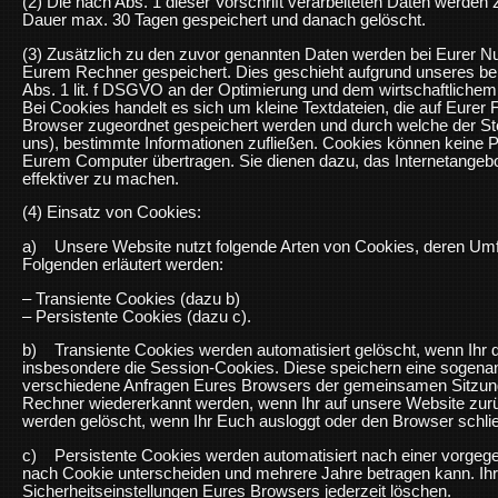
(2) Die nach Abs. 1 dieser Vorschrift verarbeiteten Daten werde
Dauer max. 30 Tagen gespeichert und danach gelöscht.
(3) Zusätzlich zu den zuvor genannten Daten werden bei Eurer N
Eurem Rechner gespeichert. Dies geschieht aufgrund unseres ber
Abs. 1 lit. f DSGVO an der Optimierung und dem wirtschaftlichem
Bei Cookies handelt es sich um kleine Textdateien, die auf Eure
Browser zugeordnet gespeichert werden und durch welche der Stel
uns), bestimmte Informationen zufließen. Cookies können keine 
Eurem Computer übertragen. Sie dienen dazu, das Internetangebo
effektiver zu machen.
(4) Einsatz von Cookies:
a) Unsere Website nutzt folgende Arten von Cookies, deren Um
Folgenden erläutert werden:
– Transiente Cookies (dazu b)
– Persistente Cookies (dazu c).
b) Transiente Cookies werden automatisiert gelöscht, wenn Ihr 
insbesondere die Session-Cookies. Diese speichern eine sogenan
verschiedene Anfragen Eures Browsers der gemeinsamen Sitzung
Rechner wiedererkannt werden, wenn Ihr auf unsere Website zur
werden gelöscht, wenn Ihr Euch ausloggt oder den Browser schli
c) Persistente Cookies werden automatisiert nach einer vorgege
nach Cookie unterscheiden und mehrere Jahre betragen kann. Ihr
Sicherheitseinstellungen Eures Browsers jederzeit löschen.