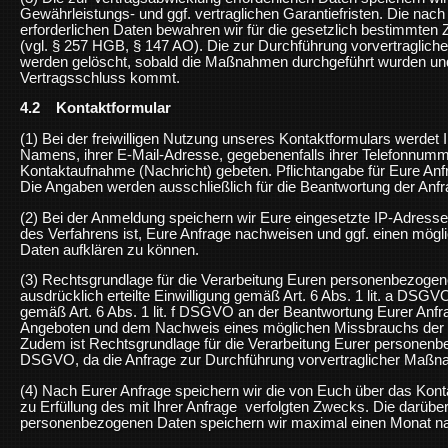
Gewährleistungs- und ggf. vertraglichen Garantiefristen. Die nac
erforderlichen Daten bewahren wir für die gesetzlich bestimmten
(vgl. § 257 HGB, § 147 AO). Die zur Durchführung vorvertraglic
werden gelöscht, sobald die Maßnahmen durchgeführt wurden und
Vertragsschluss kommt.
4.2 Kontaktformular
(1) Bei der freiwilligen Nutzung unseres Kontaktformulars werde
Namens, ihrer E-Mail-Adresse, gegebenenfalls ihrer Telefonnum
Kontaktaufnahme (Nachricht) gebeten. Pflichtangabe für Eure Anfr
Die Angaben werden ausschließlich für die Beantwortung der Anfr
(2) Bei der Anmeldung speichern wir Eure eingesetzte IP-Adress
des Verfahrens ist, Eure Anfrage nachweisen und ggf. einen mög
Daten aufklären zu können.
(3) Rechtsgrundlage für die Verarbeitung Euren personenbezogene
ausdrücklich erteilte Einwilligung gemäß Art. 6 Abs. 1 lit. a DSG
gemäß Art. 6 Abs. 1 lit. f DSGVO an der Beantwortung Eurer Anf
Angeboten und dem Nachweis eines möglichen Missbrauchs der 
Zudem ist Rechtsgrundlage für die Verarbeitung Eurer personenbez
DSGVO, da die Anfrage zur Durchführung vorvertraglicher Maßn
(4) Nach Eurer Anfrage speichern wir die von Euch über das Kon
zu Erfüllung des mit Ihrer Anfrage verfolgten Zwecks. Die darüb
personenbezogenen Daten speichern wir maximal einen Monat nac