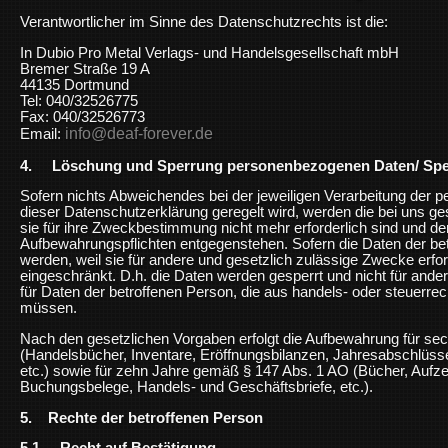
Verantwortlicher im Sinne des Datenschutzrechts ist die:
In Dubio Pro Metal Verlags- und Handelsgesellschaft mbH
Bremer Straße 19 A
44135 Dortmund
Tel: 040/32526775
Fax: 040/32526773
info@deaf-forever.de
Email:
4. Löschung und Sperrung personenbezogenen Daten/ Spe
Sofern nichts Abweichendes bei der jeweiligen Verarbeitung der 
dieser Datenschutzerklärung geregelt wird, werden die bei uns ge
sie für ihre Zweckbestimmung nicht mehr erforderlich sind und d
Aufbewahrungspflichten entgegenstehen. Sofern die Daten der bet
werden, weil sie für andere und gesetzlich zulässige Zwecke erfor
eingeschränkt. D.h. die Daten werden gesperrt und nicht für ander
für Daten der betroffenen Person, die aus handels- oder steuerr
müssen.
Nach den gesetzlichen Vorgaben erfolgt die Aufbewahrung für s
(Handelsbücher, Inventare, Eröffnungsbilanzen, Jahresabschlüss
etc.) sowie für zehn Jahre gemäß § 147 Abs. 1 AO (Bücher, Aufz
Buchungsbelege, Handels- und Geschäftsbriefe, etc.).
5. Rechte der betroffenen Person