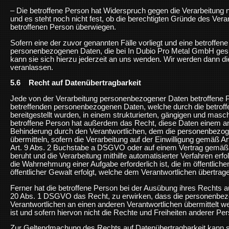
– Die betroffene Person hat Widerspruch gegen die Verarbeitung
und es steht noch nicht fest, ob die berechtigten Gründe des Ver
betroffenen Person überwiegen.
Sofern eine der zuvor genannten Fälle vorliegt und eine betroffe
personenbezogenen Daten, die bei In Dubio Pro Metal GmbH gesp
kann sie sich hierzu jederzeit an uns wenden. Wir werden dann d
veranlassen.
5.6 Recht auf Datenübertragbarkeit
Jede von der Verarbeitung personenbezogener Daten betroffene P
betreffenden personenbezogenen Daten, welche durch die betroff
bereitgestellt wurden, in einem strukturierten, gängigen und masc
betroffene Person hat außerdem das Recht, diese Daten einem a
Behinderung durch den Verantwortlichen, dem die personenbezoge
übermitteln, sofern die Verarbeitung auf der Einwilligung gemäß
Art. 9 Abs. 2 Buchstabe a DSGVO oder auf einem Vertrag gemäß
beruht und die Verarbeitung mithilfe automatisierter Verfahren erfol
die Wahrnehmung einer Aufgabe erforderlich ist, die im öffentliche
öffentlicher Gewalt erfolgt, welche dem Verantwortlichen übertrag
Ferner hat die betroffene Person bei der Ausübung ihres Rechts a
20 Abs. 1 DSGVO das Recht, zu erwirken, dass die personenbez
Verantwortlichen an einen anderen Verantwortlichen übermittelt 
ist und sofern hiervon nicht die Rechte und Freiheiten anderer Pe
Zur Geltendmachung des Rechts auf Datenübertragbarkeit kann sic