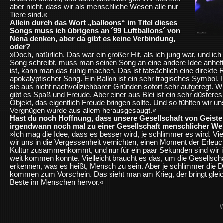
aber nicht, dass wir als menschliche Wesen alle nur
Tiere sind.«
Allein durch das Wort „balloons“ im Titel dieses
Songs muss ich übrigens an ´99 Luftballons´ von
Nena denken, aber da gibt es keine Verbindung,
oder?
»Doch, natürlich. Das war ein großer Hit, als ich jung war, und ic
Song schreibt, muss man seinen Song an eine andere Idee anhef
ist, kann man das ruhig machen. Das ist tatsächlich eine direkte R
apokalyptischer Song. Ein Ballon ist ein sehr tragisches Symbol.
sie aus nicht nachvollziehbaren Gründen sofort sehr aufgeregt. Wi
gibt es Spaß und Freude. Aber einer aus Blei ist ein sehr düsteres 
Objekt, das eigentlich Freude bringen sollte. Und so fühlten wir un
Vergnügen wurde aus allem herausgesaugt.«
Hast du noch Hoffnung, dass unsere Gesellschaft von Geister
irgendwann noch mal zu einer Gesellschaft menschlicher We
»Ich mag die Idee, dass es besser wird, je schlimmer es wird. Vi
wir uns in die Vergessenheit vernichten, einen Moment der Erleu
Kultur zusammenkommt, und nur für ein paar Sekunden sind wir 
weit kommen konnte. Vielleicht braucht es das, um die Gesellscha
erkennen, was es heißt, Mensch zu sein. Aber je schlimmer die 
kommen zum Vorschein. Das sieht man am Krieg, der bringt glei
Beste im Menschen hervor.«