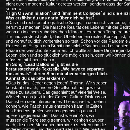
nicht durch moderne Kultur gerettet werden, sondern dass der Stär
sehen.«
´High On Annihilation´ und ´Imminent Collapse´ sind die einz
Was erzählst du uns darin über dich selbst?
»Das sind recht autobiografische Songs, in denen ich versuche, 
herum zu machen. Die harsche Realität des Lebens mit der Bedroh
wenn du in einem subarktischen Klima mit extremen Temperaturen k
Tür und verstehst sofort, dass Überleben ein reales Konzept ist
und worauf du dich vorbereiten solltest. Schon vor der Pandemie w
Rezession. Es gab den Brexit und solche Sachen, und es schien, a
Phase der Geschichte kommen. Ich wollte all diese Dinge irgend
Leben leben und so glücklich wie möglich sein, denn wir können d
müssen mit ihnen leben.«
Im Song ´Lead Balloons´ gibt es die
herausstechende Textzeile „We have to separate
the animals“, deren Sinn mir aber verborgen blieb.
Kannst du das bitte erklären?
»Das ist das „Jeder gegen jeden“-Thema. Wir streben
konstant danach, unsere Gesellschaft auf gewisse
Weise zu säubern. Das geschieht auf vielerlei Weise.
Wir sehen das jetzt in der Cancel-Culture-Diskussion.
Das ist ein sehr interessantes Thema, weil wir sehen
können, wie Faschismus entstehen kann. In Zeiten
des Friedens greifen wir uns gegenseitig an und
agieren gegeneinander. Das ist wie ein Zoo, wir
müssen die Tiere stetig trennen, wir denken darüber
nach, die einen Menschen hierhin zu stecken und die
anderen dorthin, und dann wird alles gut. Wir merken