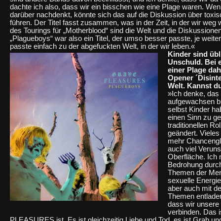
dachte ich also, dass wir ein bisschen wie eine Plage waren. We
darüber nachdenkt, könnte sich das auf die Diskussion über toxisc
führen. Der Titel fasst zusammen, was in der Zeit, in der wir weg 
des Tourings für „Motherblood“ sind die Welt und die Diskussionen
„Plagueboys“ war also ein Titel, der umso besser passte, je weiter
passte einfach zu der abgefuckten Welt, in der wir leben.«
Kinder sind üb
Unschuld. Bei 
einer Plage dah
Opener ´Disinte
Welt. Kannst du
»Ich denke, das 
aufgewachsen bin
selbst Kinder h
einen Sinn zu g
traditionellen Ro
geändert. Viele
mehr Chancenglei
auch viel Verun
Oberfläche. Ich 
Bedrohung durch
Themen der Mens
sexuelle Energie
aber auch mit d
Themen entladen
dass wir unsere
verbinden. Das
PLEASURES ist. Es ist gleichzeitig Liebe und Tod, es ist Grab un