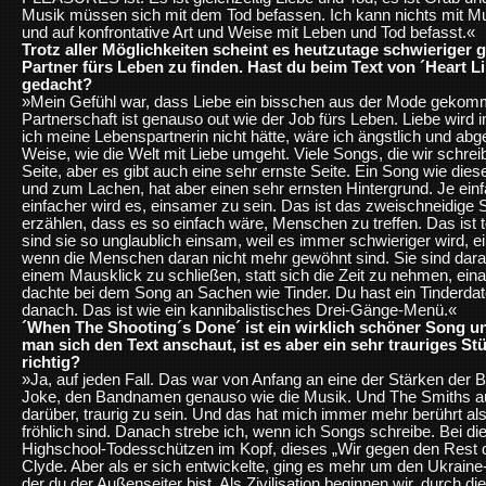
Musik müssen sich mit dem Tod befassen. Ich kann nichts mit Musi
und auf konfrontative Art und Weise mit Leben und Tod befasst.«
Trotz aller Möglichkeiten scheint es heutzutage schwieriger 
Partner fürs Leben zu finden. Hast du beim Text von ´Heart L
gedacht?
»Mein Gefühl war, dass Liebe ein bisschen aus der Mode gekomm
Partnerschaft ist genauso out wie der Job fürs Leben. Liebe wird
ich meine Lebenspartnerin nicht hätte, wäre ich ängstlich und abg
Weise, wie die Welt mit Liebe umgeht. Viele Songs, die wir schrei
Seite, aber es gibt auch eine sehr ernste Seite. Ein Song wie dieser
und zum Lachen, hat aber einen sehr ernsten Hintergrund. Je einfa
einfacher wird es, einsamer zu sein. Das ist das zweischneidige 
erzählen, dass es so einfach wäre, Menschen zu treffen. Das ist t
sind sie so unglaublich einsam, weil es immer schwieriger wird, 
wenn die Menschen daran nicht mehr gewöhnt sind. Sie sind dar
einem Mausklick zu schließen, statt sich die Zeit zu nehmen, ein
dachte bei dem Song an Sachen wie Tinder. Du hast ein Tinderdate 
danach. Das ist wie ein kannibalistisches Drei-Gänge-Menü.«
´When The Shooting´s Done´ ist ein wirklich schöner Song 
man sich den Text anschaut, ist es aber ein sehr trauriges S
richtig?
»Ja, auf jeden Fall. Das war von Anfang an eine der Stärken der B
Joke, den Bandnamen genauso wie die Musik. Und The Smiths auc
darüber, traurig zu sein. Und das hat mich immer mehr berührt als
fröhlich sind. Danach strebe ich, wenn ich Songs schreibe. Bei d
Highschool-Todesschützen im Kopf, dieses „Wir gegen den Rest
Clyde. Aber als er sich entwickelte, ging es mehr um den Ukraine-K
der du der Außenseiter bist. Als Zivilisation beginnen wir, durch d