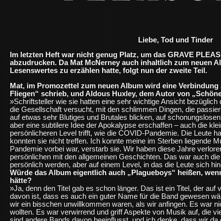
Liebe, Tod und Tinder
Im letzten Heft war nicht genug Platz, um das GRAVE PLEAS
abzudrucken. Da Mat McNerney auch inhaltlich zum neuen A
Lesenswertes zu erzählen hatte, folgt nun der zweite Teil.
Mat, im Promozettel zum neuen Album wird eine Verbindung z
Fliegen“ schrieb, und Aldous Huxley, dem Autor von „Schöne
»Schriftsteller wie sie hatten eine sehr wichtige Ansicht bezüglich
die Gesellschaft versucht, mit den schlimmen Dingen, die passiere
auf etwas sehr Blutiges und Brutales blicken, auf schonungslosen
aber eine subtilere Idee der Apokalypse erschaffen – auch die kle
persönlicheren Level trifft, wie die COVID-Pandemie. Die Leute ha
konnten sie nicht treffen. Ich konnte meine im Sterben liegende Mu
Pandemie vorbei war, verstarb sie. Wir haben diese Jahre verloren
persönlichen mit den allgemeinen Geschichten. Das war auch die 
persönlich werden, aber auf einem Level, in das die Leute sich h
Würde das Album eigentlich auch „Plagueboys“ heißen, wen
hätte?
»Ja, denn den Titel gab es schon länger. Das ist ein Titel, der auf 
davon ist, dass es auch ein guter Name für die Band gewesen wär
wir ein bisschen unwillkommen waren, als wir anfingen. Es war nic
wollten. Es war verwirrend und griff Aspekte von Musik auf, die vie
sind andere Bands davon beeinflusst, und ich denke, dass wir da