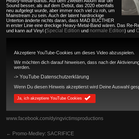
Heavy-Metal-Bands. Auf dem zweiten Album war der
Sound besser, als auf dem Debüt, das 2020 ebenfalls
neu aufgelegt wurde, aber immer noch viel zu roh, um
Mainstream zu sein. Auch der latent hardrockige
Unterton änderte nichts daran, dass MAD BUCTHER
in erster Linie eine dreckige Heavy-Metal-Band wären
. Das Re-R
Special Edition
normale Edition
und kann auf Vinyl (
und
) und
Akzeptiere YouTube-Cookies um dieses Video abzuspielen.
Wir möchten dich darauf hinweisen, dass nach der Aktivierung
werden.
YouTube Datenschutzerklärung
->
Wenn Du diesen Hinweis akzeptierst wird Deine Auswahl gespei
Ja, ich akzeptiere YouTube Cookies
www.facebook.com/dyingvictimsproductions
← Promo-Medley: SACRIFICE