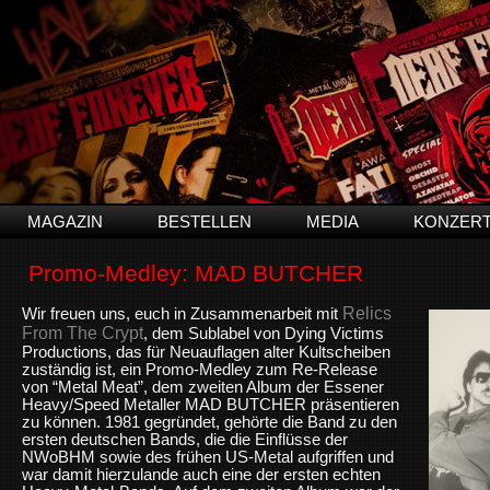
MAGAZIN
BESTELLEN
MEDIA
KONZER
Promo-Medley: MAD BUTCHER
Relics
Wir freuen uns, euch in Zusammenarbeit mit
From The Crypt
, dem Sublabel von Dying Victims
Productions, das für Neuauflagen alter Kultscheiben
zuständig ist, ein Promo-Medley zum Re-Release
von “Metal Meat”, dem zweiten Album der Essener
Heavy/Speed Metaller MAD BUTCHER präsentieren
zu können. 1981 gegründet, gehörte die Band zu den
ersten deutschen Bands, die die Einflüsse der
NWoBHM sowie des frühen US-Metal aufgriffen und
war damit hierzulande auch eine der ersten echten