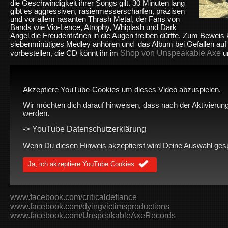
die Geschwindigkeit ihrer Songs gilt. 30 Minuten lang
gibt es aggressiven, rasiermesserscharfen, präzisen
und vor allem rasanten Thrash Metal, der Fans von
Bands wie Vio-Lence, Atrophy, Whiplash und Dark
Angel die Freudentränen in die Augen treiben dürfte. Zum Beweis 
siebenminütiges Medley anhören und das Album bei Gefallen auf 
Shop von Unspeakable Axe
vorbestellen, die CD könnt ihr im
u
Akzeptiere YouTube-Cookies um dieses Video abzuspielen.
Wir möchten dich darauf hinweisen, dass nach der Aktivierung
werden.
YouTube Datenschutzerklärung
->
Wenn Du diesen Hinweis akzeptierst wird Deine Auswahl gespei
Ja, ich akzeptiere YouTube Cookies
www.facebook.com/criticaldefiance
www.facebook.com/dyingvictimsproductions
www.facebook.com/UnspeakableAxeRecords