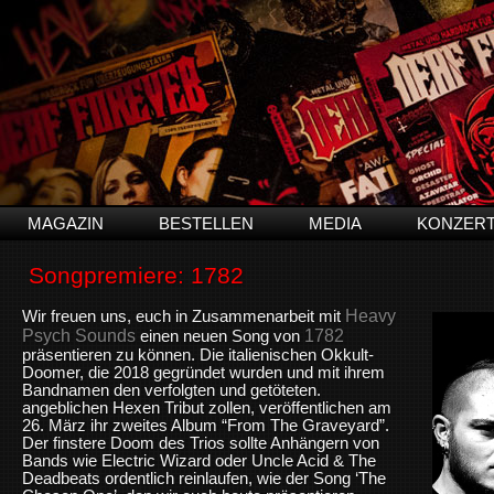
MAGAZIN
BESTELLEN
MEDIA
KONZER
Songpremiere: 1782
Heavy
Wir freuen uns, euch in Zusammenarbeit mit
Psych Sounds
1782
einen neuen Song von
präsentieren zu können. Die italienischen Okkult-
Doomer, die 2018 gegründet wurden und mit ihrem
Bandnamen den verfolgten und getöteten.
angeblichen Hexen Tribut zollen, veröffentlichen am
26. März ihr zweites Album “From The Graveyard”.
Der finstere Doom des Trios sollte Anhängern von
Bands wie Electric Wizard oder Uncle Acid & The
Deadbeats ordentlich reinlaufen, wie der Song ‘The