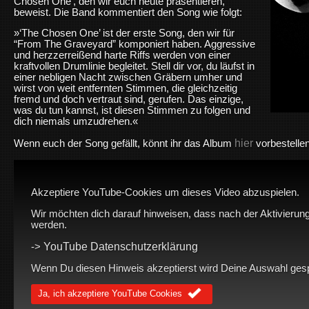
Chosen One’, den wir euch heute präsentieren,
beweist. Die Band kommentiert den Song wie folgt:
»‘The Chosen One’ ist der erste Song, den wir für
“From The Graveyard” komponiert haben. Aggressive
und herzzerreißend harte Riffs werden von einer
kraftvollen Drumlinie begleitet. Stell dir vor, du läufst in
einer nebligen Nacht zwischen Gräbern umher und
wirst von weit entfernten Stimmen, die gleichzeitig
fremd und doch vertraut sind, gerufen. Das einzige,
was du tun kannst, ist diesen Stimmen zu folgen und
dich niemals umzudrehen.«
hier
Wenn euch der Song gefällt, könnt ihr das Album
vorbestellen
Akzeptiere YouTube-Cookies um dieses Video abzuspielen.
Wir möchten dich darauf hinweisen, dass nach der Aktivierung
werden.
YouTube Datenschutzerklärung
->
Wenn Du diesen Hinweis akzeptierst wird Deine Auswahl gespei
Ja, ich akzeptiere YouTube Cookies