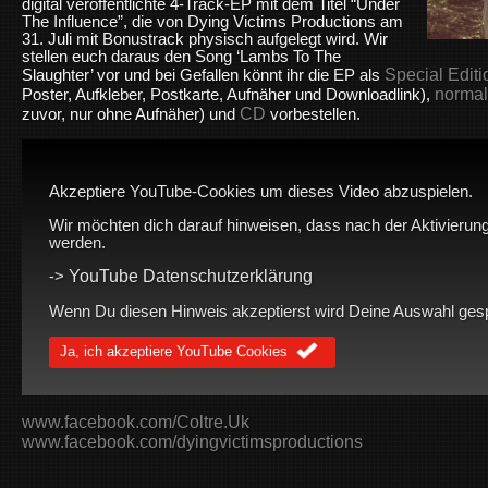
digital veröffentlichte 4-Track-EP mit dem Titel “Under
The Influence”, die von Dying Victims Productions am
31. Juli mit Bonustrack physisch aufgelegt wird. Wir
stellen euch daraus den Song ‘Lambs To The
Special Editi
Slaughter’ vor und bei Gefallen könnt ihr die EP als
normal
Poster, Aufkleber, Postkarte, Aufnäher und Downloadlink),
CD
zuvor, nur ohne Aufnäher) und
vorbestellen.
Akzeptiere YouTube-Cookies um dieses Video abzuspielen.
Wir möchten dich darauf hinweisen, dass nach der Aktivierung
werden.
YouTube Datenschutzerklärung
->
Wenn Du diesen Hinweis akzeptierst wird Deine Auswahl gespei
Ja, ich akzeptiere YouTube Cookies
www.facebook.com/Coltre.Uk
www.facebook.com/dyingvictimsproductions