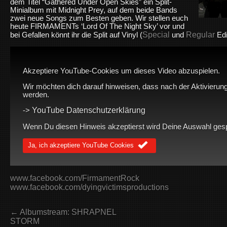
dem Titel “Gathered Under Open Skies” ein Split-
Minialbum mit Midnight Prey, auf dem beide Bands
zwei neue Songs zum Besten geben. Wir stellen euch
heute FIRMAMENTs ‘Lord Of The Night Sky’ vor und
Special
Regular
bei Gefallen könnt ihr die Split auf Vinyl (
und
Edi
Akzeptiere YouTube-Cookies um dieses Video abzuspielen.
Wir möchten dich darauf hinweisen, dass nach der Aktivierung
werden.
YouTube Datenschutzerklärung
->
Wenn Du diesen Hinweis akzeptierst wird Deine Auswahl gespei
Ja, ich akzeptiere YouTube Cookies
www.facebook.com/FirmamentRock
www.facebook.com/dyingvictimsproductions
← Albumstream: SHRAPNEL
STORM