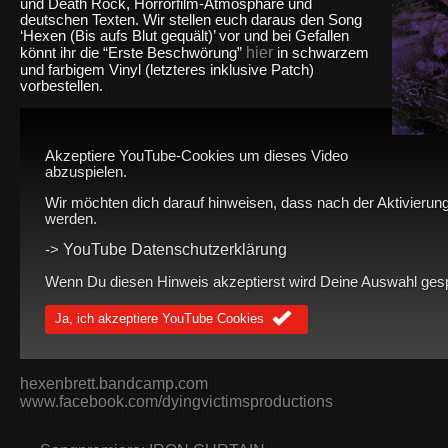
und Death Rock, Horrorfilm-Atmosphäre und
deutschen Texten. Wir stellen euch daraus den Song
‘Hexen (Bis aufs Blut gequält)’ vor und b
ei Gefallen
hier
könnt ihr die “Erste Beschwörung”
in schwarzem
und farbigem Vinyl (letzteres inklusive Patch)
vorbestellen.
Akzeptiere YouTube-Cookies um dieses Video
abzuspielen.
Wir möchten dich darauf hinweisen, dass nach der Aktivierung
werden.
YouTube Datenschutzerklärung
->
Wenn Du diesen Hinweis akzeptierst wird Deine Auswahl gespei
Ja, ich akzeptiere YouTube Cookies
hexenbrett.bandcamp.com
www.facebook.com/dyingvictimsproductions