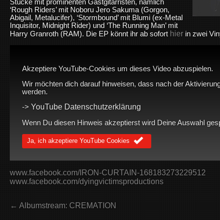
Stücke mit prominenten Gastgitarristen, nämlich
‘
Rough Riders’ mit
Noboru Jero Sakuma (Gorgon,
Abigail, Metalucifer), ‘Stormbound’ mit Blumi (ex-Metal
Inquisitor, Midnight Rider) und ‘The Running Man’ mit
hier
Harry Granroth (RAM).
Die EP könnt ihr ab sofort
in zwei Vin
Akzeptiere YouTube-Cookies um dieses Video abzuspielen.
Wir möchten dich darauf hinweisen, dass nach der Aktivierung
werden.
YouTube Datenschutzerklärung
->
Wenn Du diesen Hinweis akzeptierst wird Deine Auswahl gespei
Ja, ich akzeptiere YouTube Cookies
www.facebook.com/IRON-CURTAIN-168183273229512
www.facebook.com/dyingvictimsproductions
← Albumstream: CREMATION