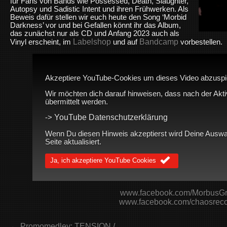
für Fans von Bands wie Possessed, Death, Slaughter,
Autopsy und Sadistic Intent und ihren Frühwerken. Als
Beweis dafür stellen wir euch heute den Song ‘Morbid
Darkness’ vor und bei Gefallen könnt ihr das Album,
das zunächst nur als CD und Anfang 2023 auch als
Labelshop
Bandcamp
Vinyl erscheint, im
und auf
vorbestellen.
Akzeptiere YouTube-Cookies um dieses Video abzuspi
Wir möchten dich darauf hinweisen, dass nach der Akt
übermittelt werden.
YouTube Datenschutzerklärung
->
Wenn Du diesen Hinweis akzeptierst wird Deine Auswah
Seite aktualisiert.
Ja, ich akzeptiere YouTube Cookies
www.fac
ebook.com/MorbusG
www.facebook.com/chaosreco
← Promomedley: TENSION /