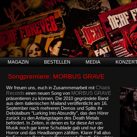
MAGAZIN
BESTELLEN
MEDIA
KONZER
Songpremiere: MORBUS GRAVE
Chaos
Wir freuen uns, euch in Zusammenarbeit mit
Records
MORBUS GRAVE
einen neuen Song von
präsentieren zu können. Die 2010 gegründete Band
aus dem italienischen Mailand veröffentlicht am 16.
September nach mehreren Demos und Splits ihr
Debütalbum “Lurking Into Absurdity”, das den Hörer
zurück zu den Anfangstagen des Death Metals
befördert. In Zeiten, in denen es für diese Art von
Musik noch gar keine Schublade gab und nur der
Horror und das Headbangen zählten. Klarer Fall also