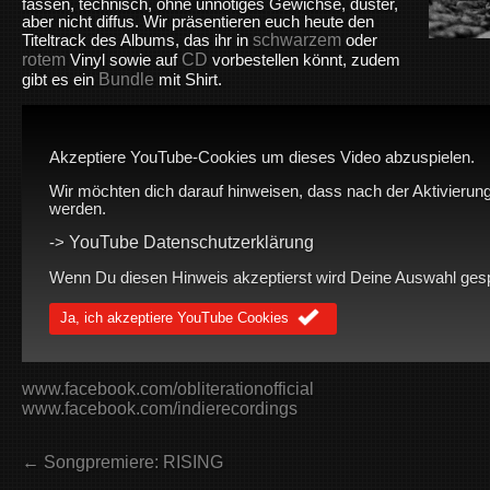
fassen, technisch, ohne unnötiges Gewichse, düster,
aber nicht diffus. Wir präsentieren euch heute den
schwarzem
Titeltrack des Albums, das ihr in
oder
rotem
CD
Vinyl sowie auf
vorbestellen könnt, zudem
Bundle
gibt es ein
mit Shirt.
Akzeptiere YouTube-Cookies um dieses Video abzuspielen.
Wir möchten dich darauf hinweisen, dass nach der Aktivierung
werden.
YouTube Datenschutzerklärung
->
Wenn Du diesen Hinweis akzeptierst wird Deine Auswahl gespei
Ja, ich akzeptiere YouTube Cookies
www.facebook.com/obliterationofficial
www.facebook.com/indierecordings
← Songpremiere: RISING