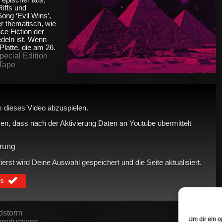
iffs und
ong ‘Evil Wins’,
er thematisch, wie
nce Fiction der
deln ist.
Wenn
 Platte, die am 26.
pecial Edition
Tape
 dieses Video abzuspielen.
en, dass nach der Aktivierung Daten an Youtube übermittelt
rung
rst wird Deine Auswahl gespeichert und die Seite aktualisiert.
es
dstorm
Um dir ein o
roductions