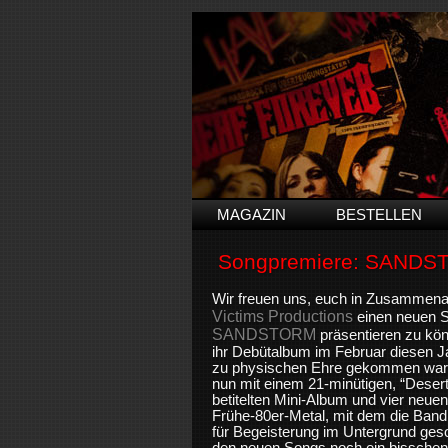
MAGAZIN
BESTELLEN
Songpremiere: SAND
Wir freuen uns, euch in Zusammena
Victims Productions
einen neuen S
SANDSTORM
präsentieren zu k
ihr Debütalbum im Februar diesen 
zu physischen Ehre gekommen war, 
nun mit einem 21-minütigen, “Desert
betitelten Mini-Album und vier neue
Frühe-80er-Metal, mit dem die Band
für Begeisterung im Untergrund gesorg
den neuen Songs noch ein bisschen