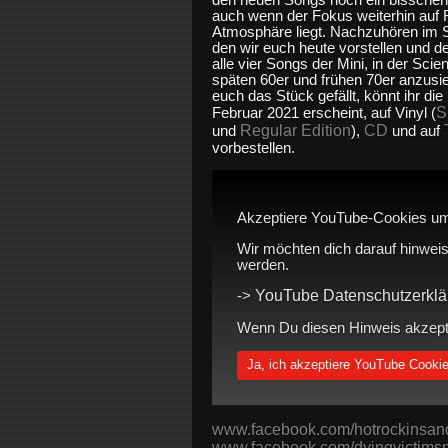
auch wenn der Fokus weiterhin auf R
Atmosphäre liegt. Nachzuhören im S
den wir euch heute vorstellen und d
alle vier Songs der Mini, in der Scie
späten 60er und frühen 70er anzusie
euch das Stück gefällt, könnt ihr die
S
Februar 2021 erscheint,
auf Vinyl (
Regular Edition
CD
und
),
und auf
vorbestellen.
Akzeptiere YouTube-Cookies um
Wir möchten dich darauf hinweis
werden.
YouTube Datenschutzerklä
->
Wenn Du diesen Hinweis akzeptie
Ja, ich akzeptiere YouTube Cooki
www.facebook.com/hotrockinsan
www.facebook.com/dyingvictimsp