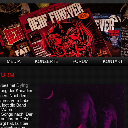
MEDIA
KONZERTE
FORUM
KONTAKT
STORM
Dying
rbeit mit
ong der Kanadier
önnen. Nachdem
Jahres vom Label
legt die Band
 Warrior”
n Songs nach. Der
 auf ihrem Debüt
t hat, fällt bei
 epischer aus,