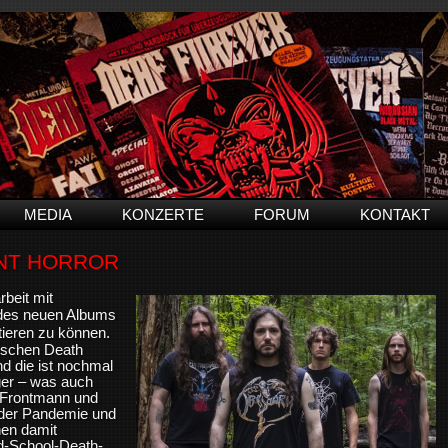
MEDIA
KONZERTE
FORUM
KONTAKT
ENT HORROR
beit mit
 des neuen Albums
ieren zu können.
ischen Death
und die ist nochmal
nger – was auch
 Frontmann und
e der Pandemie und
hen damit
ld-School-Death-