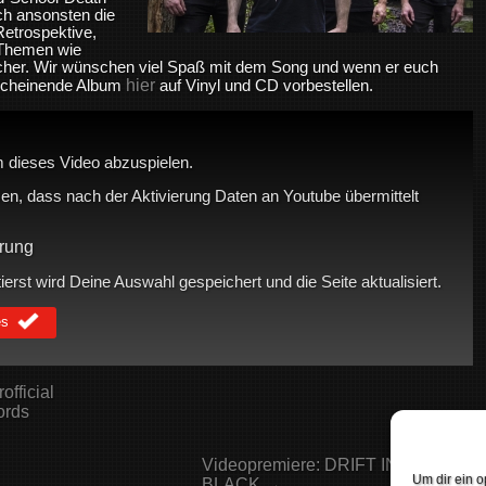
ch ansonsten die
etrospektive,
e Themen wie
her. Wir wünschen viel Spaß mit dem Song und wenn er euch
hier
erscheinende Album
auf Vinyl und CD vorbestellen.
 dieses Video abzuspielen.
en, dass nach der Aktivierung Daten an Youtube übermittelt
rung
rst wird Deine Auswahl gespeichert und die Seite aktualisiert.
es
fficial
ords
Videopremiere: DRIFT INTO
Um dir ein o
BLACK →