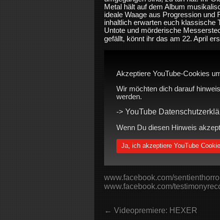
Metal hält auf dem Album musikalis
ideale Waage aus Progression und R
inhaltlich erwarten euch klassisch
Untote und mörderische Messerstec
gefällt, könnt ihr das am 22. April 
Akzeptiere YouTube-Cookies um
Wir möchten dich darauf hinweis
werden.
YouTube Datenschutzerklä
->
Wenn Du diesen Hinweis akzeptie
Ja, ich akzeptiere YouTube Cooki
www.facebook.com/sentienthorroro
www.facebook.com/testimonyrec
← Videopremiere: HEXER