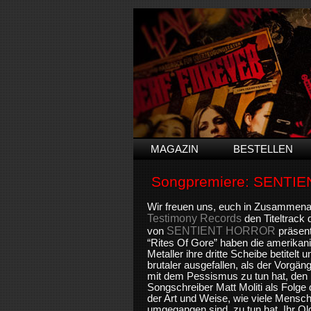
MAGAZIN
BESTELLEN
Songpremiere: SENTI
Wir freuen uns, euch in Zusammenar
Testimony Records
den Titeltrack
SENTIENT HORROR
von
präsent
“Rites Of Gore” haben die amerikan
Metaller ihre dritte Scheibe betitelt 
brutaler ausgefallen, als der Vorgä
mit dem Pessismus zu tun hat, den
Songschreiber Matt Moliti als Folg
der Art und Weise, wie viele Mensc
umgegangen sind, zu tun hat. Ihr O