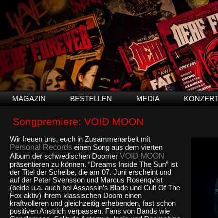
MAGAZIN
BESTELLEN
MEDIA
KONZER
Songpremiere: VOID MOON
Wir freuen uns, euch in Zusammenarbeit mit
Personal Records
einen Song aus dem vierten
VOID MOON
Album der schwedischen Doomer
präsentieren zu können. “Dreams Inside The Sun” ist
der Titel der Scheibe, die am 07. Juni erscheint und
auf der Peter Svensson und Marcus Rosenqvist
(beide u.a. auch bei Assassin’s Blade und Cult Of The
Fox aktiv) ihrem klassischen Doom einen
kraftvolleren und gleichzeitig erhebenden, fast schon
positiven Anstrich verpassen. Fans von Bands wie