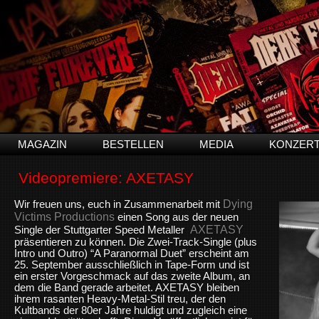
MAGAZIN
BESTELLEN
MEDIA
KONZER
Videopremiere: AXETASY
Dying
W
ir freuen uns, euch in Zusammenarbeit mit
Victims Productions
einen Song aus der neuen
AXETASY
Single der Stuttgarter Speed Metaller
präsentieren zu können. Die Zwei-Track-Single (plus
Intro und Outro) “A Paranormal Duet” erscheint am
25. September ausschließlich in Tape-Form und ist
ein erster Vorgeschmack auf das zweite Album, an
dem die Band gerade arbeitet. AXETASY bleiben
ihrem rasanten Heavy-Metal-Stil treu, der den
Kultbands der 80er Jahre huldigt und zugleich eine