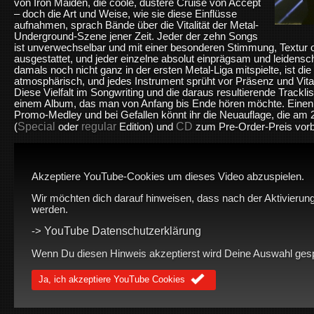
von Iron Maiden, die coole, düstere Cruise von Accept
– doch die Art und Weise, wie sie diese Einflüsse
aufnahmen, sprach Bände über die Vitalität der Metal-
Underground-Szene jener Zeit. Jeder der zehn Songs
ist unverwechselbar und mit einer besonderen Stimmung, Textur
ausgestattet, und jeder einzelne absolut einprägsam und leidenschaf
damals noch nicht ganz in der ersten Metal-Liga mitspielte, ist die
atmosphärisch, und jedes Instrument sprüht vor Präsenz und Vitali
Diese Vielfalt im Songwriting und die daraus resultierende Track
einem Album, das man von Anfang bis Ende hören möchte. Einen e
Promo-Medley und bei Gefallen könnt ihr die Neuauflage, die am 2
Special
regular
CD
(
oder
Edition) und
zum Pre-Order-Preis vorb
Akzeptiere YouTube-Cookies um dieses Video abzuspielen.
Wir möchten dich darauf hinweisen, dass nach der Aktivierung
werden.
YouTube Datenschutzerklärung
->
Wenn Du diesen Hinweis akzeptierst wird Deine Auswahl gespei
Ja, ich akzeptiere YouTube Cookies