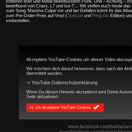
mittleren 80er und Metal-beeinflusstem Punk. Und – Achtung – mi
beeinflusst von Crass, L7 und Ice-T… Wir stellen euch heute das
zum Song ‘Maxima Culpa’ vor und bei Gefallen könnt ihr das Alb
Special
Regular
zum Pre-Order-Preis auf Vinyl (
und
Edition) un
vorbestellen.
Akzeptiere YouTube-Cookies um dieses Video abzuspi
Wir möchten dich darauf hinweisen, dass nach der Akt
übermittelt werden.
YouTube Datenschutzerklärung
->
Wenn Du diesen Hinweis akzeptierst wird Deine Auswah
Seite aktualisiert.
Ja, ich akzeptiere YouTube Cookies
www.facebook.com/barbarian
www.facebook.com/dyingvictimspr