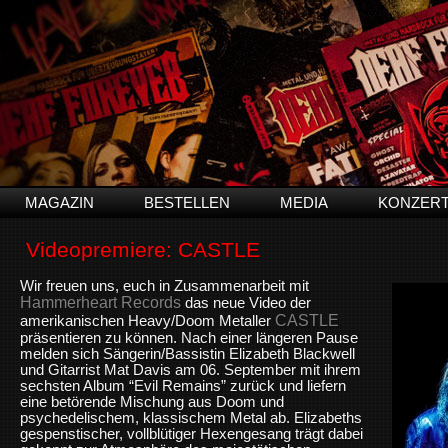
MAGAZIN
BESTELLEN
MEDIA
KONZER
Videopremiere: CASTLE
Wir freuen uns, euch in Zusammenarbeit mit
Hammerheart Records
das neue Video der
CASTLE
amerikanischen Heavy/Doom Metaller
präsentieren zu können. Nach einer längeren Pause
melden sich Sängerin/Bassistin Elizabeth Blackwell
und Gitarrist Mat Davis am 06. September mit ihrem
sechsten Album “Evil Remains” zurück und liefern
eine betörende Mischung aus Doom und
psychedelischem, klassischem Metal ab. Elizabeths
gespenstischer, vollblütiger Hexengesang trägt dabei