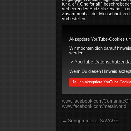
für alle“ („One for all“) beschreibt de
verheerendes Endzeitszenario, in d
Zusammenhalt der Menschheit verlor
vorbestellen.
Akzeptiere YouTube-Cookies um
Wir möchten dich darauf hinweis
werden.
YouTube Datenschutzerklä
->
Wenn Du diesen Hinweis akzeptie
Ja, ich akzeptiere YouTube Cooki
www.facebook.com/ComaniacOffi
www.facebook.com/metalworld
← Songpremiere: SAVAGE