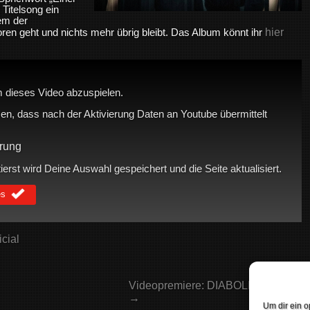
r Titelsong ein
em der
hier
en geht und nichts mehr übrig bleibt. Das Album könnt ihr
 dieses Video abzuspielen.
en, dass nach der Aktivierung Daten an Youtube übermittelt
rung
rst wird Deine Auswahl gespeichert und die Seite aktualisiert.
es
cial
Videopremiere: DIABOLIC NIGHT
→
Um dir ein o