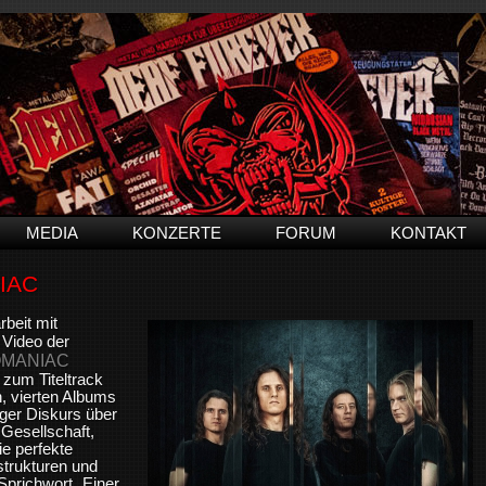
MEDIA
KONZERTE
FORUM
KONTAKT
NIAC
beit mit
Video der
MANIAC
 zum Titeltrack
, vierten Albums
riger Diskurs über
 Gesellschaft,
ie perfekte
trukturen und
Sprichwort „Einer