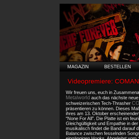
MAGAZIN
BESTELLEN
Videopremiere: COMA
Wir freuen uns, euch in Zusammenar
Metalworld
auch das nächste neue 
CO
schweizerischen Tech-Thrasher
präsentieren zu können. Dieses Mal
ihres am 13. Oktober erscheinenden
“None For All”. Die Platte ist ein feu
Gleichgültigkeit und Empathie in der
musikalisch findet die Band darauf d
Balance zwischen fesselnden Songs
eingängigen Hooks. Abgeleitet vom 