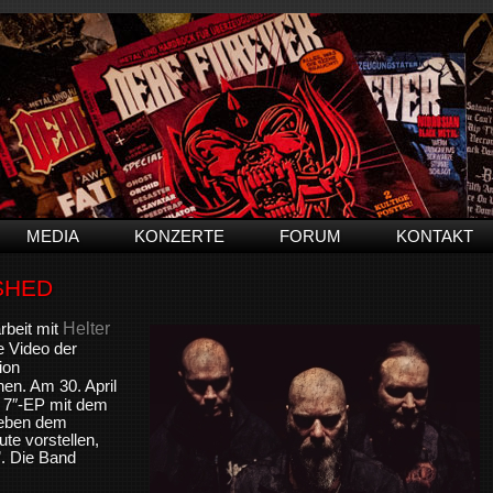
MEDIA
KONZERTE
FORUM
KONTAKT
ESHED
Helter
rbeit mit
 Video der
ion
en. Am 30. April
n 7″-EP mit dem
 Neben dem
ute vorstellen,
’. Die Band