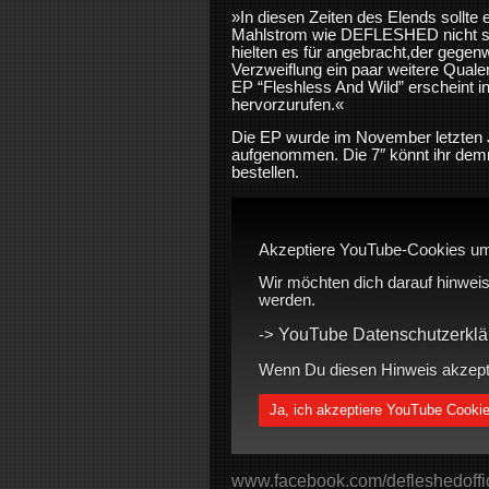
»In diesen Zeiten des Elends sollte 
Mahlstrom wie DEFLESHED nicht s
hielten es für angebracht,der gegen
Verzweiflung ein paar weitere Quale
EP “Fleshless And Wild” erscheint
hervorzurufen.«
Die EP wurde im November letzten 
aufgenommen. Die 7″ könnt ihr demn
bestellen.
Akzeptiere YouTube-Cookies um
Wir möchten dich darauf hinweis
werden.
YouTube Datenschutzerklä
->
Wenn Du diesen Hinweis akzeptie
Ja, ich akzeptiere YouTube Cooki
www.facebook.com/defleshedoffic