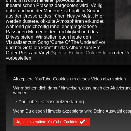
umhüllt ist und mit einer provokanten,
theatralischen Präsenz dargeboten wird. Völlig
unberührt von der Moderne, schöpft ihr Sound
aus der Uressenz des frühen Heavy Metal. Hier
werden düstere, okkulte Atmosphären erkundet,
während gleichzeitig rohe, energiegeladene
Passagen Momente der Leichtigkeit und des
Drives bieten.
Wir stellen euch heute den
Visualizer zum Song ‘Curse Of The Undead’ vor
und
bei Gefallen könnt ihr das Album zum Pre-
Order-Preis auf Vinyl (
Special Edition
,
Color Edition
oder
Re
vorbestellen.
Akzeptiere YouTube-Cookies um dieses Video abzuspielen.
Wir möchten dich darauf hinweisen, dass nach der Aktivierung
werden.
YouTube Datenschutzerklärung
->
Wenn Du diesen Hinweis akzeptierst wird Deine Auswahl gespei
Ja, ich akzeptiere YouTube Cookies