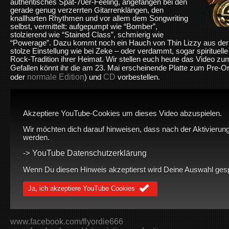
authentisches Spät-70er-Feeling, angefangen bei den
gerade genug verzerrten Gitarrenklängen, den
knallharten Rhythmen und vor allem dem Songwriting
selbst, vermittelt: aufgepumpt wie “Bomber”,
stolzierend wie “Stained Class”, schmierig wie
“Powerage”. Dazu kommt noch ein Hauch von Thin Lizzy aus der 
stolze Einstellung wie bei Zeke – oder verdammt, sogar spirituell
Rock-Tradition ihrer Heimat.
Wir stellen euch heute das Video zum
Gefallen könnt ihr
die am 23. Mai erscheinende Platte zum Pre-Ord
normale Edition
CD
oder
) und
vorbestellen.
Akzeptiere YouTube-Cookies um dieses Video abzuspielen.
Wir möchten dich darauf hinweisen, dass nach der Aktivierung
werden.
YouTube Datenschutzerklärung
->
Wenn Du diesen Hinweis akzeptierst wird Deine Auswahl gespei
Ja, ich akzeptiere YouTube Cookies
www.facebook.com/flyordie666