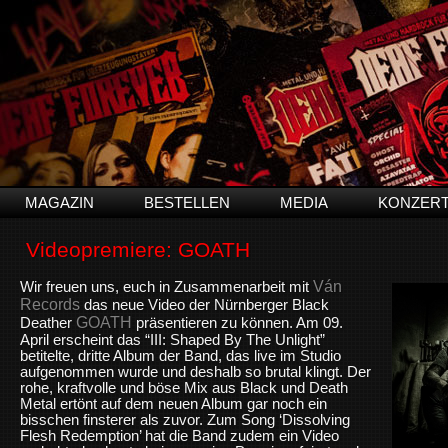
MAGAZIN
BESTELLEN
MEDIA
KONZER
Videopremiere: GOATH
Ván
Wir freuen uns, euch in Zusammenarbeit mit
Records
das neue Video der Nürnberger Black
GOATH
Deather
präsentieren zu können. Am 09.
April erscheint das “III: Shaped By The Unlight”
betitelte, dritte Album der Band, das live im Studio
aufgenommen wurde und deshalb so brutal klingt. Der
rohe, kraftvolle und böse Mix aus Black und Death
Metal ertönt auf dem neuen Album gar noch ein
bisschen finsterer als zuvor. Zum Song ‘Dissolving
Flesh Redemption’ hat die Band zudem ein Video