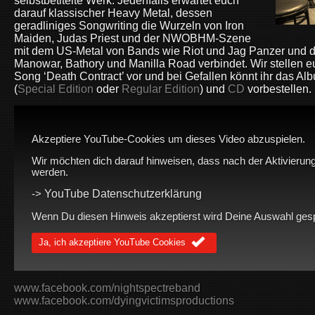
selbstbetitelte Werk. Jedenfalls erwartet euch
darauf klassischer Heavy Metal, dessen
geradliniges Songwriting die Wurzeln von Iron
Maiden, Judas Priest und der NWOBHM-Szene
mit dem US-Metal von Bands wie Riot und Jag Panzer und d
Manowar, Bathory und Manilla Road verbindet. Wir stellen e
Song ‘Death Contract’ vor und
bei Gefallen könnt ihr das Al
(
Special Edition
oder
Regular Edition
) und
CD
vorbestellen.
Akzeptiere YouTube-Cookies um dieses Video abzuspielen.
Wir möchten dich darauf hinweisen, dass nach der Aktivierung
werden.
YouTube Datenschutzerklärung
->
Wenn Du diesen Hinweis akzeptierst wird Deine Auswahl gespei
Ja, ich akzeptiere YouTube Cookies
www.facebook.com/nightspectreband
www.facebook.com/dyingvictimsproductions