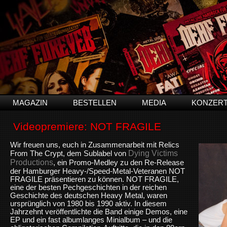
MAGAZIN
BESTELLEN
MEDIA
KONZER
Videopremiere: NOT FRAGILE
Wir freuen uns, euch in Zusammenarbeit mit Relics
Dying Victims
From The Crypt, dem Sublabel von
Productions
, ein Promo-Medley zu den Re-Release
der Hamburger Heavy-/Speed-Metal-Veteranen NOT
FRAGILE präsentieren zu können. NOT FRAGILE,
eine der besten Pechgeschichten in der reichen
Geschichte des deutschen Heavy Metal, waren
ursprünglich von 1980 bis 1990 aktiv. In diesem
Jahrzehnt veröffentlichte die Band einige Demos, eine
EP und ein fast albumlanges Minialbum – und die