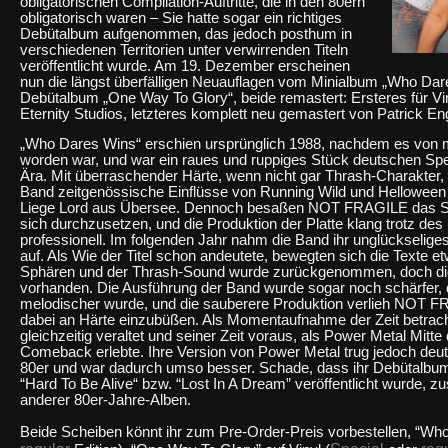
obligatorischen Compilation-Auftritte, die in den 80ern
obligatorisch waren – Sie hatte sogar ein richtiges
Debütalbum aufgenommen, das jedoch posthum in
verschiedenen Territorien unter verwirrenden Titeln
veröffentlicht wurde. Am 19. Dezember erscheinen
nun die längst überfälligen Neuauflagen vom Minialbum „Who Dar
Debütalbum „One Way To Glory“, beide remastert: Ersteres für Vi
Eternity Studios, letzteres komplett neu gemastert von Patrick E
„Who Dares Wins“ erschien ursprünglich 1988, nachdem es von 
worden war, und war ein raues und ruppiges Stück deutschen Spe
Ära. Mit überraschender Härte, wenn nicht gar Thrash-Charakter,
Band zeitgenössische Einflüsse von Running Wild und Helloween
Liege Lord aus Übersee. Dennoch besaßen NOT FRAGILE das Son
sich durchzusetzen, und die Produktion der Platte klang trotz d
professionell. Im folgenden Jahr nahm die Band ihr unglückseli
auf. Als Wie der Titel schon andeutete, bewegten sich die Texte et
Sphären und der Thrash-Sound wurde zurückgenommen, doch die 
vorhanden. Die Ausführung der Band wurde sogar noch schärfer, d
melodischer wurde, und die sauberere Produktion verlieh NOT F
dabei an Härte einzubüßen. Als Momentaufnahme der Zeit betrach
gleichzeitig veraltet und seiner Zeit voraus, als Power Metal Mitt
Comeback erlebte. Ihre Version von Power Metal trug jedoch deutl
80er und war dadurch umso besser. Schade, dass ihr Debütalbum
“Hard To Be Alive“ bzw. “Lost In A Dream” veröffentlicht wurd
anderer 80er-Jahre-Alben.
Beide Scheiben könnt ihr zum Pre-Order-Preis vorbestellen, “Who