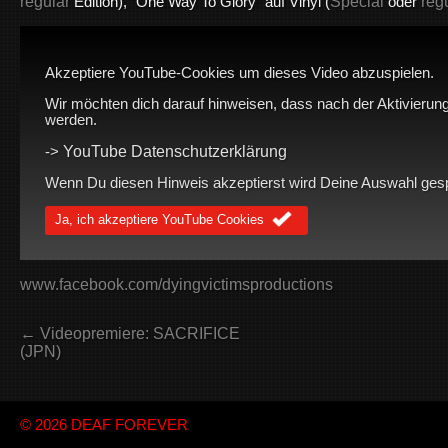
regular
Special
reg
Edition), “One Way To Glory” auf Vinyl (
oder
Akzeptiere YouTube-Cookies um dieses Video abzuspielen.
Wir möchten dich darauf hinweisen, dass nach der Aktivierung
werden.
YouTube Datenschutzerklärung
->
Wenn Du diesen Hinweis akzeptierst wird Deine Auswahl gespei
Ja, ich akzeptiere YouTube Cookies
www.facebook.com/dyingvictimsproductions
← Videopremiere: SACRIFICE
(JPN)
© 2026
DEAF FOREVER