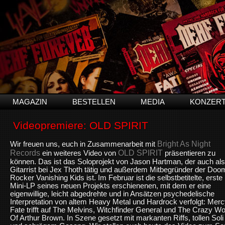
MAGAZIN
BESTELLEN
MEDIA
KONZER
Videopremiere: OLD SPIRIT
Bright As Night
Wir freuen uns, euch in Zusammenarbeit mit
Records
OLD SPIRIT
ein weiteres Video von
präsentieren zu
können. Das ist das Soloprojekt von Jason Hartman, der auch als
Gitarrist bei Jex Thoth tätig und außerdem Mitbegründer der Doo
Rocker Vanishing Kids ist. Im Februar ist die selbstbetitelte, erste
Mini-LP seines neuen Projekts erschienenen, mit dem er eine
eigenwillige, leicht abgedrehte und in Ansätzen psychedelische
Interpretation von altem Heavy Metal und Hardrock verfolgt: Merc
Fate trifft auf The Melvins, Witchfinder General und The Crazy Wo
Of Arthur Brown. In Szene gesetzt mit markanten Riffs, tollen Soli