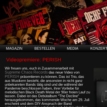
MAGAZIN
BESTELLEN
MEDIA
KONZER
Videopremiere: PERISH
Wir freuen uns, euch in Zusammenarbeit mit
Supreme Chaos Records
das neue Video von
PERISH
präsentieren zu können. Das ist Trio, das
aus Musikern besteht, die ansonsten in nicht ganz
unbekannten Bands tätig sind und die während der
Pandemie beschlossen haben, ihrer Vorliebe für
melodischen Black Death Metal der 90er freien Lauf zu
lassen. Dabei ist das Debütalbum “The Decline”
herausgekommen, das kommende Woche am 29. Juli
erscheint und dem DIY-Anspruch der Band