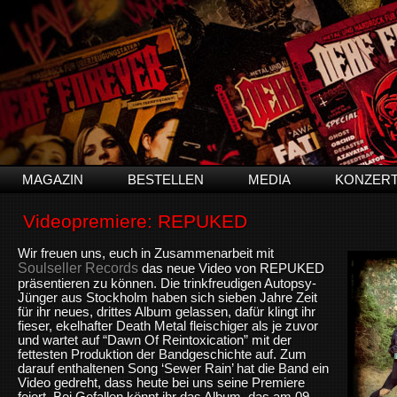
MAGAZIN
BESTELLEN
MEDIA
KONZER
Videopremiere: REPUKED
Wir freuen uns, euch in Zusammenarbeit mit
Soulseller Records
das neue Video von REPUKED
präsentieren zu können. Die trinkfreudigen Autopsy-
Jünger aus Stockholm haben sich sieben Jahre Zeit
für ihr neues, drittes Album gelassen, dafür klingt ihr
fieser, ekelhafter Death Metal fleischiger als je zuvor
und wartet auf “Dawn Of Reintoxication” mit der
fettesten Produktion der Bandgeschichte auf. Zum
darauf enthaltenen Song ‘Sewer Rain’ hat die Band ein
Video gedreht, dass heute bei uns seine Premiere
feiert. Bei Gefallen könnt ihr das Album, das am 09.