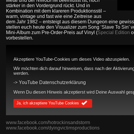
Metal und der NWoBHM beeinlusst ist, noch
stärker in den Vordergrund rückt. Und in
Kombination mit dem klareren Produktionsstil –
warm, vintage und fast wie eine Zeitreise aus
dem Jahr 1982 – entsteigt aus diesem Dungeon eine gewis
stellen euch heute den Visualizer zum Song ‘Slave To Sin’ v
Mini-Album zum Pre-Order-Preis auf Vinyl (
Special Edition
o
vorbestellen.
Akzeptiere YouTube-Cookies um dieses Video abzuspielen.
Wir möchten dich darauf hinweisen, dass nach der Aktivierung
werden.
YouTube Datenschutzerklärung
->
Wenn Du diesen Hinweis akzeptierst wird Deine Auswahl gespei
Ja, ich akzeptiere YouTube Cookies
www.facebook.com/hotrockinsandstorm
www.facebook.com/dyingvictimsproductions