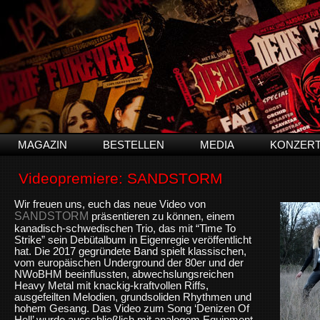
MAGAZIN
BESTELLEN
MEDIA
KONZER
Videopremiere: SANDSTORM
Wir freuen uns, euch das neue Video von
SANDSTORM
präsentieren zu können, einem
kanadisch-schwedischen Trio, das mit “Time To
Strike” sein Debütalbum in Eigenregie veröffentlicht
hat. Die 2017 gegründete Band spielt klassischen,
vom europäischen Underground der 80er und der
NWoBHM beeinflussten, abwechslungsreichen
Heavy Metal mit knackig-kraftvollen Riffs,
ausgefeilten Melodien, grundsoliden Rhythmen und
hohem Gesang. Das Video zum Song ‘Denizen Of
Hell’ wurde ausschließlich mit analogem Equipment