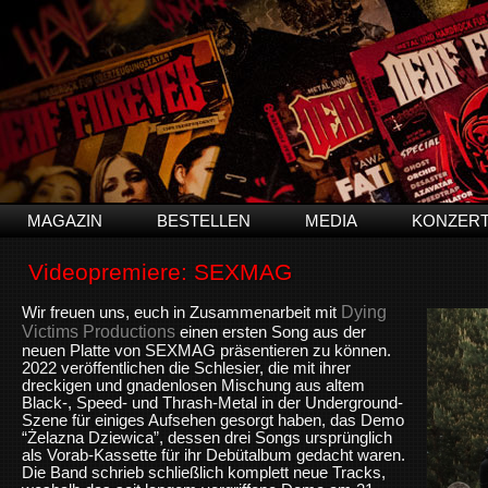
MAGAZIN
BESTELLEN
MEDIA
KONZER
Videopremiere: SEXMAG
Dying
Wir freuen uns, euch in Zusammenarbeit mit
Victims Productions
einen ersten Song aus der
neuen Platte von SEXMAG präsentieren zu können.
2022 veröffentlichen die Schlesier, die mit ihrer
dreckigen und gnadenlosen Mischung aus altem
Black-, Speed- und Thrash-Metal in der Underground-
Szene für einiges Aufsehen gesorgt haben, das Demo
“Żelazna Dziewica”, dessen drei Songs ursprünglich
als Vorab-Kassette für ihr Debütalbum gedacht waren.
Die Band schrieb schließlich komplett neue Tracks,