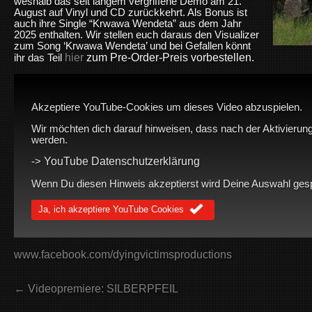
weshalb das seit langem vergriffene Demo am 21.
August auf Vinyl und CD zurückkehrt. Als Bonus ist
auch ihre Single “Krwawa Wendeta” aus dem Jahr
2025 enthalten. Wir stellen euch daraus den Visualizer
zum Song ‘Krwawa Wendeta’ und bei Gefallen könnt
hier
zum Pre-Order-Preis vorbestellen.
ihr das Teil
Akzeptiere YouTube-Cookies um dieses Video abzuspielen.
Wir möchten dich darauf hinweisen, dass nach der Aktivierung
werden.
YouTube Datenschutzerklärung
->
Wenn Du diesen Hinweis akzeptierst wird Deine Auswahl gespei
Ja, ich akzeptiere YouTube Cookies
www.facebook.com/dyingvictimsproductions
← Videopremiere: SILBERPFEIL