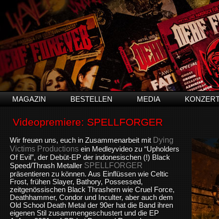
MAGAZIN
BESTELLEN
MEDIA
KONZER
Videopremiere: SPELLFORGER
Dying
W
ir freuen uns, euch in Zusammenarbeit mit
Victims Productions
ein Medleyvideo zu “Upholders
Of Evil”, der Debüt-EP der indonesischen (!) Black
SPELLFORGER
Speed/Thrash Metaller
präsentieren zu können. Aus Einflüssen wie
Celtic
Frost, frühen Slayer, Bathory, Possessed,
zeitgenössischen Black Thrashern wie Cruel Force,
Deathhammer, Condor und Inculter, aber auch dem
Old School Death Metal der 90er hat die Band ihren
eigenen Stil zusammengeschustert und die EP