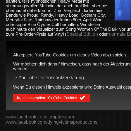
sanften, teils hypnotischen Heavy Metal mit
stimmungsvollen Melodie, der auch mal flott, aber nie
überhastet daherkommt. Zum Vergleich dürfen hier
Bands wie Proud, Randy, Heavy Load, Gotham City,
Mercyful Fate, Rainbow der frühen 80er, April Wine
oder sogar Blue Öyster Cult herhalten. Wir stellen
euch heute den Visualizer zum Song ‘Women Of The Dark’ vor und
Special Edition
normale Ed
zum Pre-Order-Preis auf Vinyl (
oder
Akzeptiere YouTube-Cookies um dieses Video abzuspielen.
Wir möchten dich darauf hinweisen, dass nach der Aktivierung
werden.
YouTube Datenschutzerklärung
->
Wenn Du diesen Hinweis akzeptierst wird Deine Auswahl gespei
Ja, ich akzeptiere YouTube Cookies
www.facebook.com/temptresshm
www.facebook.com/dyingvictimsproductions